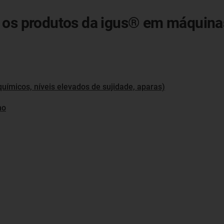
m os produtos da igus® em máquin
uímicos, níveis elevados de sujidade, aparas)
mo