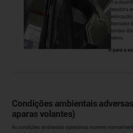
15 e-chain®
fresadora e
deslocação,
alternador 
grandes dis
metros.
Ir para o 
Condições ambientais adversas (
aparas volantes)
As condições ambientais agressivas ocorrem normalmente