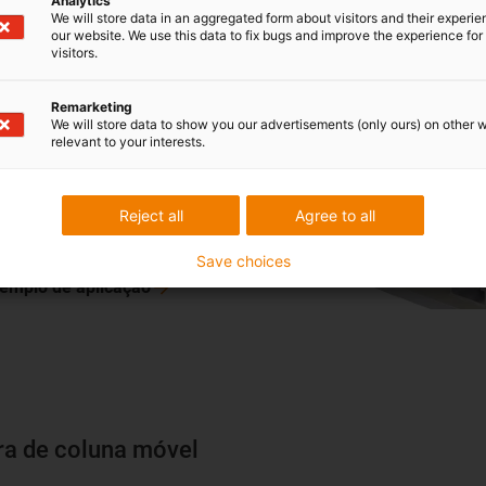
Analytics
We will store data in an aggregated form about visitors and their experi
our website. We use this data to fix bugs and improve the experience for 
visitors.
ltifuso
Remarketing
We will store data to show you our advertisements (only ours) on other 
 readychain® com um total
relevant to your interests.
as articuladas garante o
o seguro de energia aos seis
Reject all
Agree to all
 torno da Gildemeister
.A.
Save choices
exemplo de
aplicação
ra de coluna móvel