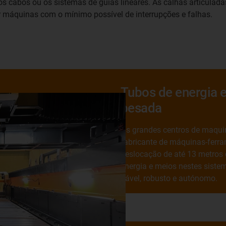
abos ou os sistemas de guias lineares. As calhas articulada
ar máquinas com o mínimo possível de interrupções e falhas.
Tubos de energia 
pesada
Os grandes centros de maqui
fabricante de máquinas-ferr
deslocação de até 13 metros 
energia e meios nestes siste
fiável, robusto e autónomo.
Ir para o exemplo de apli