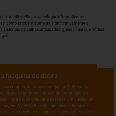
is. A utilização da tecnologia informática no
eças, como também aumenta significativamente a
sistemas de calhas articuladas, guias lineares e rótulas
ragem.
na máquina de dobra
les ou complexas - com as máquinas TruBend da
e de peças pode ser dobrada de forma rápida e
são. Para peças grandes e pesadas, um auxiliar de
 usinagem. A TRUMPF confia em nossos tubos de
arantir o fornecimento seguro de energia para esse