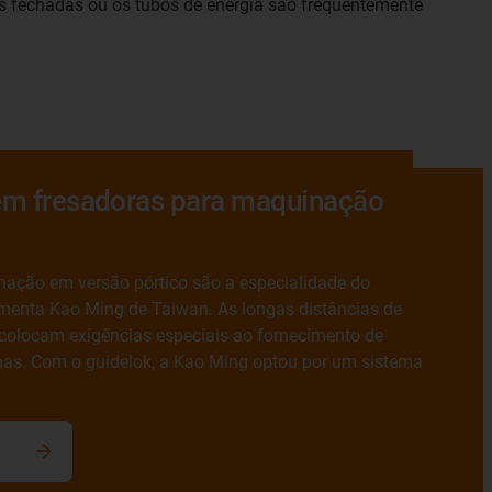
s fechadas ou os tubos de energia são frequentemente
em fresadoras para maquinação
nação em versão pórtico são a especialidade do
amenta Kao Ming de Taiwan. As longas distâncias de
colocam exigências especiais ao fornecimento de
mas. Com o guidelok, a Kao Ming optou por um sistema
cação