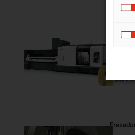
Torno mu
Um sistema
de oito calh
forneciment
fusos deste
Italiana S.p
Ir para o 
Fresado