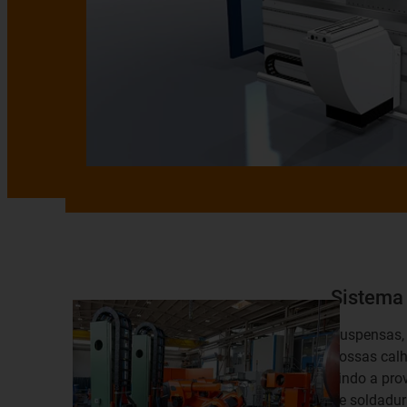
Sistema
Suspensas, v
nossas calh
vindo a pro
de soldadur