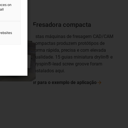
ences on
all
Fresadora compacta
websites
Estas máquinas de fresagem CAD/CAM
compactas produzem protótipos de
forma rápida, precisa e com elevada
qualidade. 15 guias miniatura drylin® e
dryspin®-lead screw groove foram
instalados aqui.
Ir para o exemplo de
aplicação