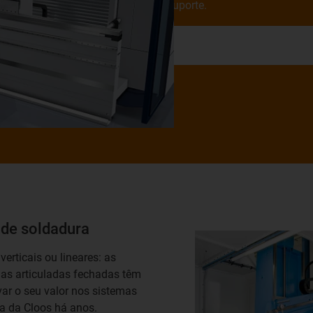
suporte.
Ir para o exemplo de apli
 de soldadura
erticais ou lineares: as
as articuladas fechadas têm
var o seu valor nos sistemas
a da Cloos há anos.