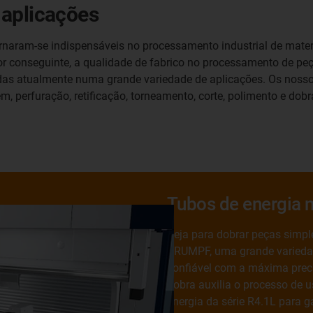
 aplicações
ram-se indispensáveis no processamento industrial de materia
por conseguinte, a qualidade de fabrico no processamento de p
as atualmente numa grande variedade de aplicações. Os nossos 
, perfuração, retificação, torneamento, corte, polimento e dob
Tubos de energia 
Seja para dobrar peças simp
TRUMPF, uma grande variedad
confiável com a máxima preci
dobra auxilia o processo de
energia da série R4.1L para g