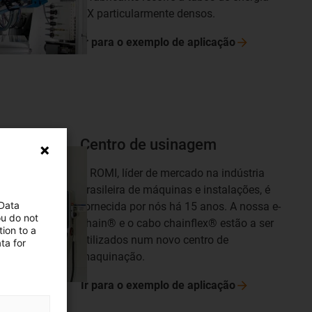
RX particularmente densos.
Ir para o exemplo de
aplicação
Centro de usinagem
A ROMI, líder de mercado na indústria
brasileira de máquinas e instalações, é
 Data
fornecida por nós há 15 anos. A nossa e-
ou do not
chain® e o cabo chainflex® estão a ser
ion to a
utilizados num novo centro de
ta for
maquinação.
Ir para o exemplo de
aplicação