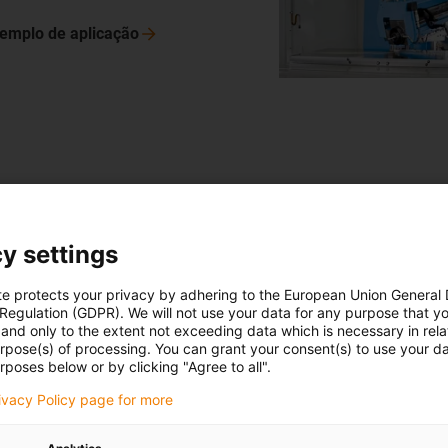
exemplo de
aplicação
rizontal
 e-chain® é utilizado neste
y settings
m curso de até 20 metros. É
te protects your privacy by adhering to the European Union General
ra deslocações longas e sem
 Regulation (GDPR). We will not use your data for any purpose that y
na de aparas.
and only to the extent not exceeding data which is necessary in relat
urpose(s) of processing. You can grant your consent(s) to use your da
exemplo de
aplicação
rposes below or by clicking "Agree to all".
rivacy Policy page for more