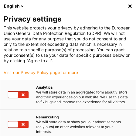
English
(0)
Privacy settings
igus-icon-arrow-right
igus-icon-arrow-right
igus-icon-arrow-right
igus-icon
Início
Cabos para calhas articuladas
Cabos confecionados
This website protects your privacy by adhering to the European
igus-icon-arrow-rig
Cabos de acionamento de acordo com as normas do fabricante
Adequados
Union General Data Protection Regulation (GDPR). We will not
para a KEB
use your data for any purpose that you do not consent to and
only to the extent not exceeding data which is necessary in
relation to a specific purpose(s) of processing. You can grant
your consent(s) to use your data for specific purposes below or
Cabos confecionados
by clicking "Agree to all".
Visit our Privacy Policy page for more
adequados para a KEB
Analytics
We will store data in an aggregated form about visitors
and their experiences on our website. We use this data
to fix bugs and improve the experience for all visitors.
Cabos readycable® de elevada qualidade com duração de vida
especialmente elevada, adequados para KEB confecionados para
Remarketing
utilização em calhas articuladas. Especialmente resistentes e
We will store data to show you our advertisements
(only ours) on other websites relevant to your
duráveis em aplicações com movimento. A fim de garantir um
interests.
desempenho elevado, mesmo em aplicações exigentes, a igus®