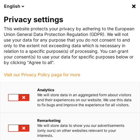
English
Selecione o local de entrega
Privacy settings
A seleção da página do país/região pode influenciar vários
factores
This website protects your privacy by adhering to the European
Union General Data Protection Regulation (GDPR). We will not
use your data for any purpose that you do not consent to and
Ver todas as localizações
only to the extent not exceeding data which is necessary in
relation to a specific purpose(s) of processing. You can grant
your consent(s) to use your data for specific purposes below or
Ir para www.igus.com
by clicking "Agree to all".
Visit our Privacy Policy page for more
(0)
Analytics
We will store data in an aggregated form about visitors
and their experiences on our website. We use this data
to fix bugs and improve the experience for all visitors.
Página inicial igus Portugal
Proteção de dados
Política de cookies
Remarketing
We will store data to show you our advertisements
(only ours) on other websites relevant to your
Política de cookies
interests.