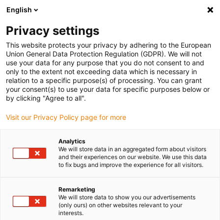
English
Selecione o local de entrega
Privacy settings
A seleção da página do país/região pode influenciar vários
factores
This website protects your privacy by adhering to the European
Union General Data Protection Regulation (GDPR). We will not
use your data for any purpose that you do not consent to and
Ver todas as localizações
only to the extent not exceeding data which is necessary in
relation to a specific purpose(s) of processing. You can grant
your consent(s) to use your data for specific purposes below or
Ir para www.igus.com
by clicking "Agree to all".
Visit our Privacy Policy page for more
(0)
Analytics
We will store data in an aggregated form about visitors
and their experiences on our website. We use this data
to fix bugs and improve the experience for all visitors.
Página inicial igus Portugal
Calhas articuladas
Configurador online
Remarketing
We will store data to show you our advertisements
(only ours) on other websites relevant to your
Assistência técnica digital
interests.