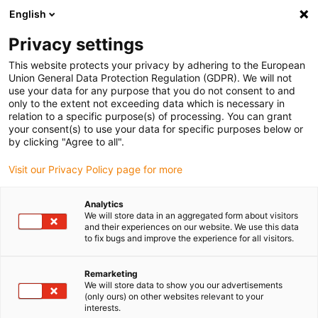
English
Selecione o local de entrega
Privacy settings
A seleção da página do país/região pode influenciar vários
factores
This website protects your privacy by adhering to the European
Union General Data Protection Regulation (GDPR). We will not
use your data for any purpose that you do not consent to and
Ver todas as localizações
only to the extent not exceeding data which is necessary in
relation to a specific purpose(s) of processing. You can grant
Ir para www.igus.com
your consent(s) to use your data for specific purposes below or
by clicking "Agree to all".
(0)
Visit our Privacy Policy page for more
Analytics
We will store data in an aggregated form about visitors
Página inicial igus Portugal
Controlador para motores
and their experiences on our website. We use this data
Assistência
to fix bugs and improve the experience for all visitors.
Remarketing
Instruções em vídeo
We will store data to show you our advertisements
(only ours) on other websites relevant to your
interests.