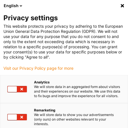
English
Selecione o local de entrega
Privacy settings
A seleção da página do país/região pode influenciar vários
factores
This website protects your privacy by adhering to the European
Union General Data Protection Regulation (GDPR). We will not
use your data for any purpose that you do not consent to and
Ver todas as localizações
only to the extent not exceeding data which is necessary in
relation to a specific purpose(s) of processing. You can grant
Ir para www.igus.com
your consent(s) to use your data for specific purposes below or
by clicking "Agree to all".
(0)
Visit our Privacy Policy page for more
Analytics
We will store data in an aggregated form about visitors
Página inicial igus Portugal
Indústrias
Impressora 3D
and their experiences on our website. We use this data
to fix bugs and improve the experience for all visitors.
Produtos isentos de
Remarketing
We will store data to show you our advertisements
manutenção para
(only ours) on other websites relevant to your
interests.