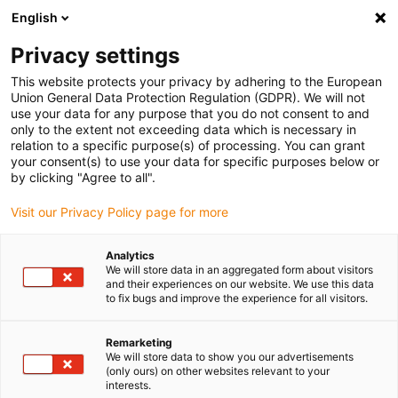
English
Selecione o local de entrega
Privacy settings
A seleção da página do país/região pode influenciar vários
factores
This website protects your privacy by adhering to the European
Union General Data Protection Regulation (GDPR). We will not
use your data for any purpose that you do not consent to and
Ver todas as localizações
only to the extent not exceeding data which is necessary in
relation to a specific purpose(s) of processing. You can grant
your consent(s) to use your data for specific purposes below or
Ir para www.igus.com
by clicking "Agree to all".
Visit our Privacy Policy page for more
(0)
Analytics
We will store data in an aggregated form about visitors
and their experiences on our website. We use this data
to fix bugs and improve the experience for all visitors.
Página inicial igus Portugal
serviço
Fabrico de moldes
Remarketing
We will store data to show you our advertisements
(only ours) on other websites relevant to your
interests.