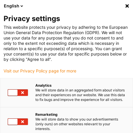
English
Selecione o local de entrega
Privacy settings
A seleção da página do país/região pode influenciar vários
factores
This website protects your privacy by adhering to the European
Union General Data Protection Regulation (GDPR). We will not
use your data for any purpose that you do not consent to and
Ver todas as localizações
only to the extent not exceeding data which is necessary in
relation to a specific purpose(s) of processing. You can grant
your consent(s) to use your data for specific purposes below or
Ir para www.igus.com
by clicking "Agree to all".
Visit our Privacy Policy page for more
(0)
Analytics
We will store data in an aggregated form about visitors
and their experiences on our website. We use this data
to fix bugs and improve the experience for all visitors.
Página inicial igus Portugal
Indústrias
Amusement parks
Remarketing
We will store data to show you our advertisements
Calhas articuladas e
(only ours) on other websites relevant to your
interests.