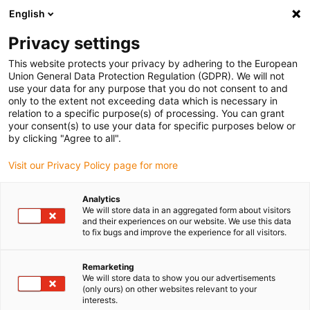
English
Selecione o local de entrega
Privacy settings
A seleção do país/região pode influenciar vários
fatores, tais como preço, opções de envio e
This website protects your privacy by adhering to the European
disponibilidade de produtos.
Union General Data Protection Regulation (GDPR). We will not
use your data for any purpose that you do not consent to and
Ir para
only to the extent not exceeding data which is necessary in
Ver todas as localizações
www.igus.com
relation to a specific purpose(s) of processing. You can grant
your consent(s) to use your data for specific purposes below or
by clicking "Agree to all".
search
(
0
)
Visit our Privacy Policy page for more
search
Página Inicial
...
Analytics
We will store data in an aggregated form about visitors
Módulos lineares com correia dentada
and their experiences on our website. We use this data
Módulos
to fix bugs and improve the experience for all visitors.
Remarketing
lineares
We will store data to show you our advertisements
(only ours) on other websites relevant to your
interests.