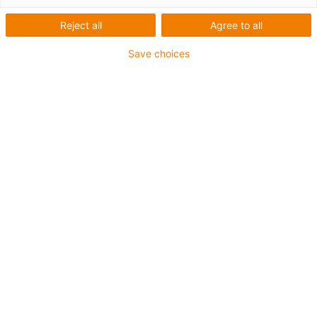
com
Reject all
Agree to all
Save choices
correia
dentada
drylin E
Os módulos lineares com acionamento por
correia dentada são adequados para muitas
tarefas de posicionamento e ajuste. Graças
ao design leve em plástico e alumínio, os
módulos lineares acionados por correia