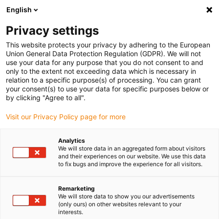
English
(0)
Privacy settings
igus-icon-arrow-right
igus-icon-arrow-right
igus-icon-arrow-right
igus-icon-arrow-r
Início
sistemas de acionamento
Motores elétricos
Motores
This website protects your privacy by adhering to the European
DC
Union General Data Protection Regulation (GDPR). We will not
use your data for any purpose that you do not consent to and
only to the extent not exceeding data which is necessary in
relation to a specific purpose(s) of processing. You can grant
Motores de corrente contínua
your consent(s) to use your data for specific purposes below or
by clicking "Agree to all".
Visit our Privacy Policy page for more
Os motores DC da série drylin® E são adequados para movimentos
Analytics
lineares simples sem complexos componentes eletrónicos de
We will store data in an aggregated form about visitors
potência externos. São silenciosos, eficazes e compactos – e já
and their experiences on our website. We use this data
não requerem flange de motor e acoplamento, num design que
to fix bugs and improve the experience for all visitors.
economiza espaço.
Remarketing
Visão rápida das vantagens
We will store data to show you our advertisements
(only ours) on other websites relevant to your
Funcionamento através de fonte de alimentação, bateria ou
interests.