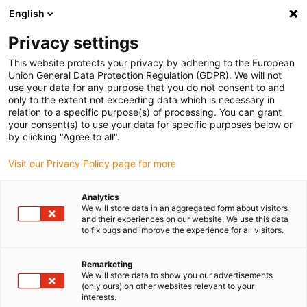
English
Selecione o local de entrega
Privacy settings
A seleção da página do país/região pode influenciar vários
factores
This website protects your privacy by adhering to the European
Union General Data Protection Regulation (GDPR). We will not
use your data for any purpose that you do not consent to and
Ver todas as localizações
only to the extent not exceeding data which is necessary in
relation to a specific purpose(s) of processing. You can grant
your consent(s) to use your data for specific purposes below or
Ir para www.igus.com
by clicking "Agree to all".
Visit our Privacy Policy page for more
(0)
Analytics
We will store data in an aggregated form about visitors
and their experiences on our website. We use this data
to fix bugs and improve the experience for all visitors.
Página inicial igus Portugal
Confeção e conetores
Serviços
Remarketing
We will store data to show you our advertisements
Serviços no domínio dos
(only ours) on other websites relevant to your
interests.