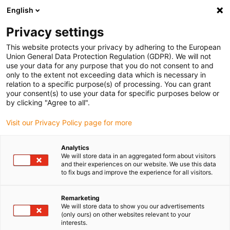
English
Selecione o local de entrega
Privacy settings
A seleção da página do país/região pode influenciar vários
factores
This website protects your privacy by adhering to the European
Union General Data Protection Regulation (GDPR). We will not
use your data for any purpose that you do not consent to and
Ver todas as localizações
only to the extent not exceeding data which is necessary in
relation to a specific purpose(s) of processing. You can grant
your consent(s) to use your data for specific purposes below or
Ir para www.igus.com
by clicking "Agree to all".
Visit our Privacy Policy page for more
(0)
Analytics
We will store data in an aggregated form about visitors
and their experiences on our website. We use this data
to fix bugs and improve the experience for all visitors.
Página inicial igus Portugal
Microeletrónica
Semiconductors
Remarketing
We will store data to show you our advertisements
(only ours) on other websites relevant to your
interests.