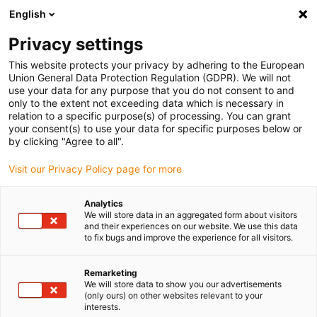
English
Selecione o local de entrega
Privacy settings
A seleção da página do país/região pode influenciar vários
factores
This website protects your privacy by adhering to the European
Union General Data Protection Regulation (GDPR). We will not
use your data for any purpose that you do not consent to and
Ver todas as localizações
only to the extent not exceeding data which is necessary in
relation to a specific purpose(s) of processing. You can grant
your consent(s) to use your data for specific purposes below or
Ir para www.igus.com
by clicking "Agree to all".
Visit our Privacy Policy page for more
(0)
Analytics
We will store data in an aggregated form about visitors
and their experiences on our website. We use this data
to fix bugs and improve the experience for all visitors.
Página inicial igus Portugal
Rolos-guiamento
Rolos de desvio
Remarketing
We will store data to show you our advertisements
Rolos de desvio isentos
(only ours) on other websites relevant to your
interests.