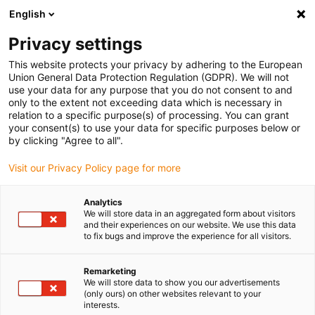
English
(0)
Privacy settings
igus-icon-arrow-right
igus-icon-arrow-right
igus-icon-arrow-right
igus-icon-arrow-r
Início
sistemas de acionamento
Motores elétricos
Caixas
This website protects your privacy by adhering to the European
redutoras para motores
Union General Data Protection Regulation (GDPR). We will not
use your data for any purpose that you do not consent to and
only to the extent not exceeding data which is necessary in
relation to a specific purpose(s) of processing. You can grant
Caixa redutora para motor de
your consent(s) to use your data for specific purposes below or
by clicking "Agree to all".
Visit our Privacy Policy page for more
passo
Analytics
We will store data in an aggregated form about visitors
and their experiences on our website. We use this data
to fix bugs and improve the experience for all visitors.
Isenção de manutenção e fiabilidade: duração de vida de 30.000
horas
A caixa redutora planetária é isenta de lubrificação e permite um
Remarketing
We will store data to show you our advertisements
funcionamento fiável e isento de manutenção. O alojamento é
(only ours) on other websites relevant to your
fabricado em aço e a flange de transmissão em alumínio. A caixa
interests.