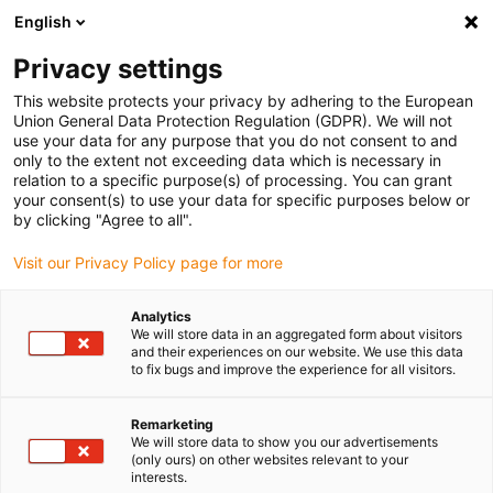
English
(0)
Privacy settings
igus-icon-arrow-right
igus-icon-arrow-right
igus-icon-arrow-right
Início
Rótulas e chumaceiras igubal®
Calotas esféricas
This website protects your privacy by adhering to the European
Union General Data Protection Regulation (GDPR). We will not
use your data for any purpose that you do not consent to and
only to the extent not exceeding data which is necessary in
Calotas esféricas
relation to a specific purpose(s) of processing. You can grant
your consent(s) to use your data for specific purposes below or
by clicking "Agree to all".
Visit our Privacy Policy page for more
As calotas igubal permitem uma montagem isenta de lubrificação
de veios com compensação de desalinhamento em alojamentos de
Analytics
flange e chumaceiras. Em comparação com as chumaceiras
We will store data in an aggregated form about visitors
metálicas tradicionais, as calotas esféricas oferecem um
and their experiences on our website. We use this data
to fix bugs and improve the experience for all visitors.
funcionamento isento de manutenção e resistência à corrosão,
bem como custos até 40% mais baixos. Na nossa loja, encontrará
casquilhos feitos de vários polímeros de elevada performance,
Remarketing
We will store data to show you our advertisements
cada um com propriedades específicas para uma vasta gama de
(only ours) on other websites relevant to your
aplicações. Experimente a qualidade: peça uma caixa de amostras
interests.
grátis ou encomende as suas calotas esféricas diretamente online