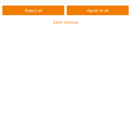
e desfrute de preços atrativos, entrega rápida e uma vasta seleção.
Reject all
Agree to all
Save choices
Lista
Grelha
Quantidade de produtos
0
Aconselhamento
Terei todo o gosto em esclarecer as