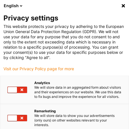
English
(0)
Privacy settings
igus-icon-arrow-right
igus-icon-arrow-right
Início
Rótulas e chumaceiras igubal®
This website protects your privacy by adhering to the European
Union General Data Protection Regulation (GDPR). We will not
use your data for any purpose that you do not consent to and
only to the extent not exceeding data which is necessary in
Rótulas e chumaceiras
relation to a specific purpose(s) of processing. You can grant
your consent(s) to use your data for specific purposes below or
by clicking "Agree to all".
Visit our Privacy Policy page for more
Não precisará mais de usar as dispendiosas chumaceiras
esféricas metálicas que necessitam de muita manutenção. Em vez
Analytics
disso, utilize uma alternativa mais económica: as chumaceiras
We will store data in an aggregated form about visitors
esféricas igubal® em plástico que os técnicos da igus®, durante
and their experiences on our website. We use this data
to fix bugs and improve the experience for all visitors.
décadas de trabalho de investigação, transformaram num talento
universal: comparativamente às chumaceiras metálicas, as
chumaceiras em polímero são até 40% mais económicas e até 80%
Remarketing
We will store data to show you our advertisements
mais leves. São também mais fáceis de montar e mais económicas
(only ours) on other websites relevant to your
em termos de funcionamento. Porquê? Porque têm uma longa
interests.
duração de vida e estão isentas de manutenção. As chumaceiras