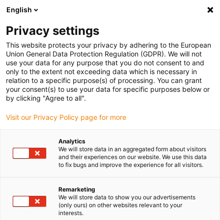
English
(0)
Privacy settings
igus-icon-arrow-right
igus-icon-arrow-right
igus-icon-arrow-right
igus-icon
Início
Cabos para calhas articuladas
Cabos confecionados
This website protects your privacy by adhering to the European
igus-icon-arrow-rig
Cabos de acionamento de acordo com as normas do fabricante
Adequados
Union General Data Protection Regulation (GDPR). We will not
para a Delta
use your data for any purpose that you do not consent to and
only to the extent not exceeding data which is necessary in
relation to a specific purpose(s) of processing. You can grant
your consent(s) to use your data for specific purposes below or
Cabos confecionados
by clicking "Agree to all".
Visit our Privacy Policy page for more
adequados para Delta
Analytics
We will store data in an aggregated form about visitors
and their experiences on our website. We use this data
to fix bugs and improve the experience for all visitors.
Cabos readycable® de elevada qualidade com duração de vida
especialmente elevada, adequados para Delta para utilização em
Remarketing
calhas articuladas. Especialmente resistentes e duráveis em
We will store data to show you our advertisements
(only ours) on other websites relevant to your
aplicações com movimento. A fim de garantir um desempenho
interests.
elevado, mesmo em aplicações exigentes, a igus® sujeita todos os