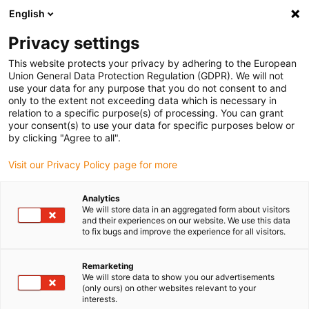
English
Selecione o local de entrega
Privacy settings
A seleção da página do país/região pode influenciar vários
factores
This website protects your privacy by adhering to the European
Union General Data Protection Regulation (GDPR). We will not
use your data for any purpose that you do not consent to and
Ver todas as localizações
only to the extent not exceeding data which is necessary in
relation to a specific purpose(s) of processing. You can grant
your consent(s) to use your data for specific purposes below or
Ir para www.igus.com
by clicking "Agree to all".
Visit our Privacy Policy page for more
(0)
Analytics
We will store data in an aggregated form about visitors
and their experiences on our website. We use this data
to fix bugs and improve the experience for all visitors.
Página inicial igus Portugal
Automação
Serviço
Remarketing
We will store data to show you our advertisements
Serviço de Automação
(only ours) on other websites relevant to your
interests.