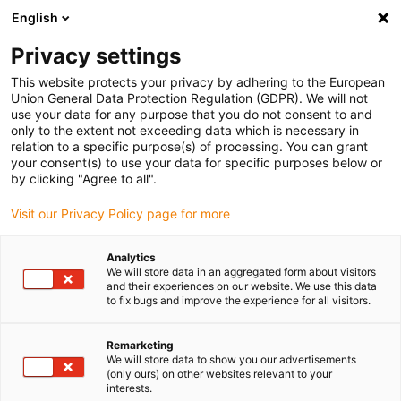
English
Selecione o local de entrega
Privacy settings
A seleção da página do país/região pode influenciar vários
factores
This website protects your privacy by adhering to the European
Union General Data Protection Regulation (GDPR). We will not
use your data for any purpose that you do not consent to and
Ver todas as localizações
only to the extent not exceeding data which is necessary in
relation to a specific purpose(s) of processing. You can grant
your consent(s) to use your data for specific purposes below or
Ir para www.igus.com
by clicking "Agree to all".
Visit our Privacy Policy page for more
(0)
Analytics
We will store data in an aggregated form about visitors
and their experiences on our website. We use this data
to fix bugs and improve the experience for all visitors.
Página inicial igus Portugal
Indústrias
Teatro e tecnologia de palcos
Remarketing
We will store data to show you our advertisements
(only ours) on other websites relevant to your
Sistemas de calhas
interests.