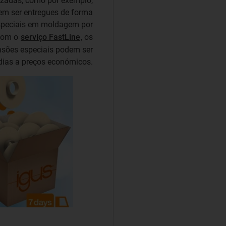
lizadas, como por exemplo,
em ser entregues de forma
 especiais em moldagem por
 Com o
serviço FastLine
, os
nsões especiais podem ser
dias a preços económicos.