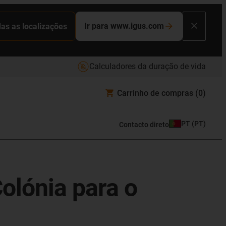
Ir para www.igus.com
das as localizações
Calculadores da duração de vida
Carrinho de compras
(0)
PT
(
PT
)
Contacto direto
Colónia para o