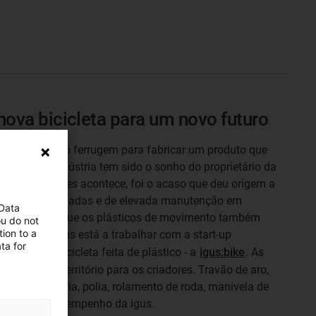
nova bicicleta para um novo futuro
brificação e sem ferrugem para fabricar um produto que
ais e não a indústria tem sido o sonho do proprietário da
o tantas vezes acontece, foi o acaso que deu origem a
aluguer enferrujadas e de elevada manutenção em
 Data
o ao mar. Será que os plásticos de movimento também
ou do not
ion to a
Em 2021, a igus está a trabalhar com a start-up
ta for
ber uma bicicleta feita de plástico - a
igus:bike
. As
é um novo território para os criadores. Travão de aro,
idades planetária, polia, rolamento de roda, manivela de
ico de alto desempenho da igus.