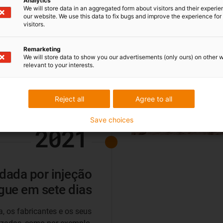
Analytics
We will store data in an aggregated form about visitors and their experi
our website. We use this data to fix bugs and improve the experience for 
visitors.
Remarketing
We will store data to show you our advertisements (only ours) on other 
relevant to your interests.
Reject all
Agree to all
Save choices
2021
ldada por injeção
gue em sete dias
 os fabricantes e os seus