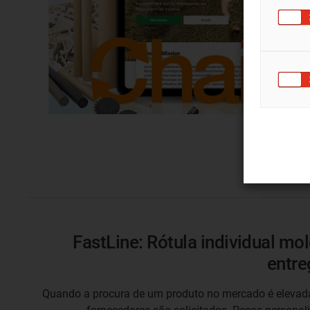
FastLine: Rótula individual mo
entre
Quando a procura de um produto no mercado é elevada,