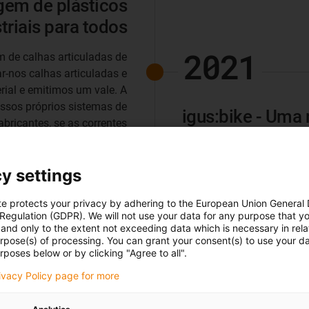
gem de plásticos
triais para todos
2021
 de calhas articuladas de
r-nos calhas articuladas e
rial e emitimos um vale. A
ossos próprios sistemas de
igus:bike - Uma 
bricantes, se as correntes
para reciclagem externa. E
Utilizar plásticos sem lu
azer ainda mais. A nossa
motiva os utilizadores fin
y settings
 implementada desde 2022.
empresa, Frank Blase. Com
mover a economia circular.
uma ideia: bicicletas de 
te protects your privacy by adhering to the European Union General
ados (reciclados) no nosso
estâncias de férias junt
 Regulation (GDPR). We will not use your data for any purpose that y
mercado.
and only to the extent not exceeding data which is necessary in relat
não poderiam estar lá...? 
urpose(s) of processing. You can grant your consent(s) to use your da
holandesa MTRL para conce
rposes below or by clicking "Agree to all".
peças móveis vêm da igus, 
rivacy Policy page for more
roda livre, caixa de veloc
pedal: tudo feito de plást