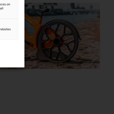
ences on
all
websites