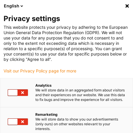
English
(0)
Privacy settings
igus-icon-arrow-right
igus-icon-arrow-right
igus-icon-arrow-right
igus-icon
Início
Cabos para calhas articuladas
Cabos confecionados
This website protects your privacy by adhering to the European
Cabos com conetores industriais HARTING
Union General Data Protection Regulation (GDPR). We will not
use your data for any purpose that you do not consent to and
only to the extent not exceeding data which is necessary in
relation to a specific purpose(s) of processing. You can grant
Cabos com fichas industriais
your consent(s) to use your data for specific purposes below or
by clicking "Agree to all".
Visit our Privacy Policy page for more
Cabos de comando com conectores HARTING prontos a ligar, pré-
Analytics
confecionados para aplicações com movimento e com uma
We will store data in an aggregated form about visitors
garantia de 36 meses. Mais de 100 cabos diferentes, sem
and their experiences on our website. We use this data
quantidade mínima e cortados ao comprimento, estão disponíveis
to fix bugs and improve the experience for all visitors.
em stock e serão enviados a partir de 24 horas. A qualidade
testada dos cabos de comando chainflex®, combinados com os
Remarketing
tipos de conectores HARTING Han 6B, 10B, 16B e 24B, como uma
We will store data to show you our advertisements
(only ours) on other websites relevant to your
solução confecionada, pronta a ligar para aplicações industriais,
interests.
evita a necessidade ligações de conectores morosas e garante