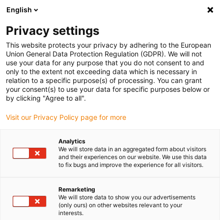
English
Selecione o local de entrega
Privacy settings
A seleção da página do país/região pode influenciar vários
factores
This website protects your privacy by adhering to the European
Union General Data Protection Regulation (GDPR). We will not
use your data for any purpose that you do not consent to and
Ver todas as localizações
only to the extent not exceeding data which is necessary in
relation to a specific purpose(s) of processing. You can grant
your consent(s) to use your data for specific purposes below or
Ir para www.igus.com
by clicking "Agree to all".
Visit our Privacy Policy page for more
(0)
Analytics
We will store data in an aggregated form about visitors
and their experiences on our website. We use this data
to fix bugs and improve the experience for all visitors.
Página inicial igus Portugal
Automação
áreas de aplicação
Remarketing
We will store data to show you our advertisements
Áreas de aplicação
(only ours) on other websites relevant to your
interests.