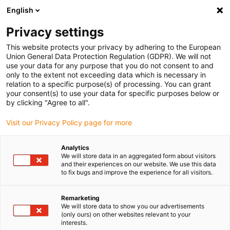
English
Selecione o local de entrega
Privacy settings
A seleção da página do país/região pode influenciar vários
factores
This website protects your privacy by adhering to the European
Union General Data Protection Regulation (GDPR). We will not
use your data for any purpose that you do not consent to and
Ver todas as localizações
only to the extent not exceeding data which is necessary in
relation to a specific purpose(s) of processing. You can grant
your consent(s) to use your data for specific purposes below or
Ir para www.igus.com
by clicking "Agree to all".
Visit our Privacy Policy page for more
(0)
Analytics
We will store data in an aggregated form about visitors
and their experiences on our website. We use this data
to fix bugs and improve the experience for all visitors.
Página inicial igus Portugal
Indústrias
Indústria de madeira
Remarketing
We will store data to show you our advertisements
Resistentes à sujidade,
(only ours) on other websites relevant to your
interests.