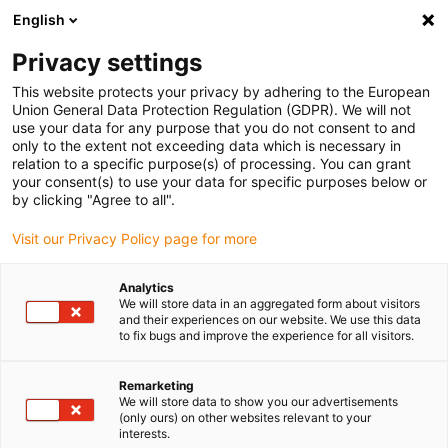
English
(0)
Privacy settings
igus-icon-arrow-right
igus-icon-arrow-right
igus-icon-arrow-right
Início
Caixas redutoras drygear
Caixas redutoras planetárias
This website protects your privacy by adhering to the European
Union General Data Protection Regulation (GDPR). We will not
use your data for any purpose that you do not consent to and
only to the extent not exceeding data which is necessary in
Engrenagem planetária
relation to a specific purpose(s) of processing. You can grant
your consent(s) to use your data for specific purposes below or
by clicking "Agree to all".
Visit our Privacy Policy page for more
As caixas redutoras planetárias são consideradas a solução de
precisão para aplicações exigentes na indústria, robótica e
Analytics
automação. O seu modo de funcionamento único permite um
We will store data in an aggregated form about visitors
desempenho e eficiência excecionais, tornando-as ideais para
and their experiences on our website. We use this data
to fix bugs and improve the experience for all visitors.
aplicações com elevadas exigências em termos de precisão,
fiabilidade e capacidade de carga. A utilização de motion
plastics® permite um funcionamento silencioso e suave sem
Remarketing
We will store data to show you our advertisements
lubrificação. As nossas caixas redutoras planetárias
(only ours) on other websites relevant to your
caracterizam-se pelo seu design compacto, que permite uma
interests.
elevada densidade de potência e a máxima transmissão de binário