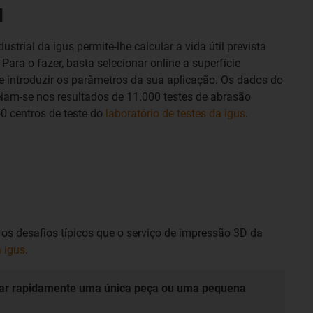
l
strial da igus permite-lhe calcular a vida útil prevista
ra o fazer, basta selecionar online a superfície
 introduzir os parâmetros da sua aplicação. Os dados do
seiam-se nos resultados de 11.000 testes de abrasão
0 centros de teste do
laboratório de testes da igus
.
os desafios típicos que o serviço de impressão 3D da
a igus
.
gar rapidamente uma única peça ou uma pequena