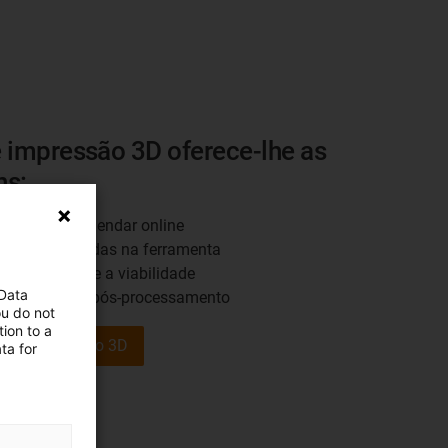
e impressão 3D oferece-lhe as
ns:
lo 3D e encomendar online
as personalizadas na ferramenta
te e verifique a viabilidade
 Data
opções para pós-processamento
ou do not
ion to a
os de impressão 3D
ta for