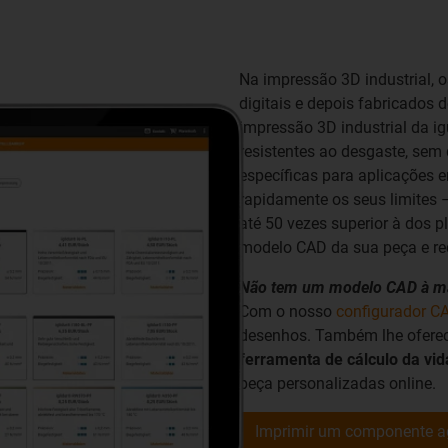
Na impressão 3D industrial,
digitais e depois fabricados
impressão 3D industrial da ig
resistentes ao desgaste, se
específicas para aplicações
rapidamente os seus limites 
até 50 vezes superior à dos p
modelo CAD da sua peça e re
Não tem um modelo CAD à m
Com o nosso
configurador C
desenhos. Também lhe ofere
ferramenta de cálculo da vida
peça personalizadas online.
Imprimir um componente a