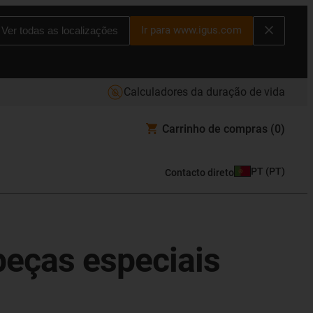
Ir para www.igus.com
Ver todas as localizações
Calculadores da duração de vida
Carrinho de compras
(0)
PT
(
PT
)
Contacto direto
peças especiais