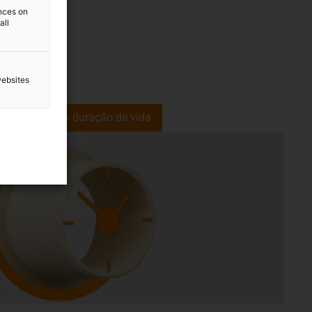
ences on
all
websites
AD e calcule a duração de vida