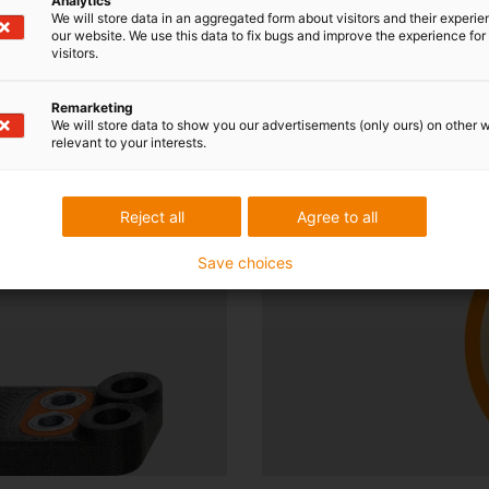
Analytics
We will store data in an aggregated form about visitors and their experi
our website. We use this data to fix bugs and improve the experience for 
visitors.
pressão 3D
Remarketing
We will store data to show you our advertisements (only ours) on other 
relevant to your interests.
 multimaterial
Carregue agora o modelo C
Reject all
Agree to all
Save choices