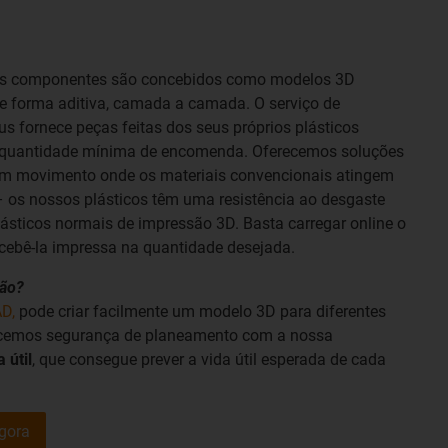
 os componentes são concebidos como modelos 3D
 de forma aditiva, camada a camada. O serviço de
us fornece peças feitas dos seus próprios plásticos
m quantidade mínima de encomenda. Oferecemos soluções
 em movimento onde os materiais convencionais atingem
– os nossos plásticos têm uma resistência ao desgaste
lásticos normais de impressão 3D. Basta carregar online o
cebê-la impressa na quantidade desejada.
ão?
AD,
pode criar facilmente um modelo 3D para diferentes
cemos segurança de planeamento com a nossa
 útil
, que consegue prever a vida útil esperada de cada
gora