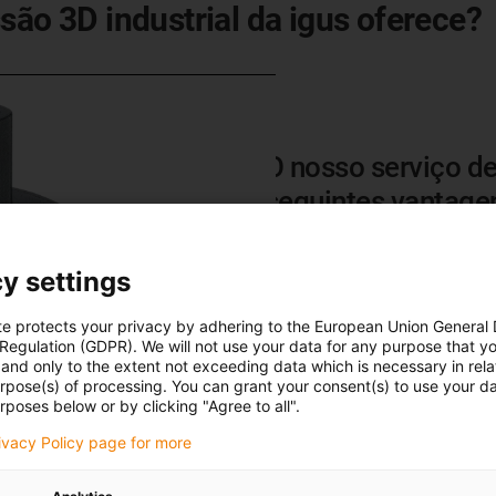
são 3D industrial da igus oferece?
O nosso serviço d
seguintes vantage
Basta carregar o seu mode
y settings
Calcular a vida útil de peç
Calcule o preço imediatamen
te protects your privacy by adhering to the European Union General
Vasta
gama de materiais
e 
 Regulation (GDPR). We will not use your data for any purpose that y
and only to the extent not exceeding data which is necessary in relat
Clique aqui para os serviç
urpose(s) of processing. You can grant your consent(s) to use your da
rposes below or by clicking "Agree to all".
rivacy Policy page for more