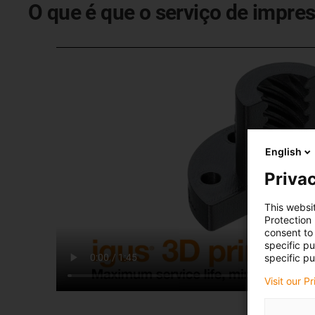
O que é que o serviço de impres
English
Privac
This websi
Protection
consent to 
specific p
specific pu
Visit our P