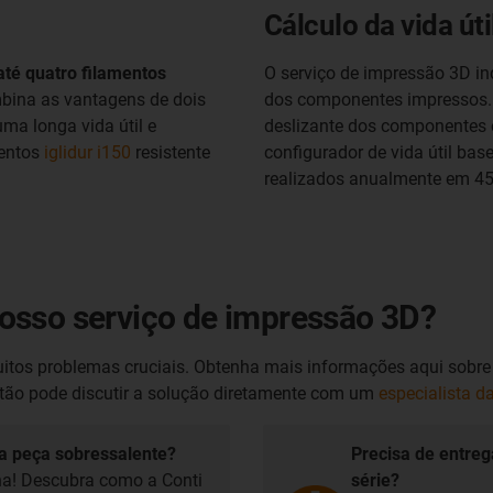
Cálculo da vida úti
até quatro filamentos
O serviço de impressão 3D indu
bina as vantagens de dois
dos componentes impressos. Pa
ma longa vida útil e
deslizante dos componentes e
mentos
iglidur i150
resistente
configurador de vida útil ba
realizados anualmente em 45
osso serviço de impressão 3D?
uitos problemas cruciais. Obtenha mais informações aqui sobre 
Então pode discutir a solução diretamente com um
especialista d
ma peça sobressalente?
Precisa de entre
na! Descubra como a Conti
série?