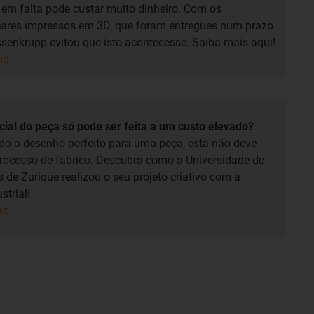
m falta pode custar muito dinheiro. Com os
eares impressos em 3D, que foram entregues num prazo
ssenkrupp evitou que isto acontecesse. Saiba mais aqui!
ão
ial do peça só pode ser feita a um custo elevado?
o o desenho perfeito para uma peça, esta não deve
processo de fabrico. Descubra como a Universidade de
 de Zurique realizou o seu projeto criativo com a
trial!
ão