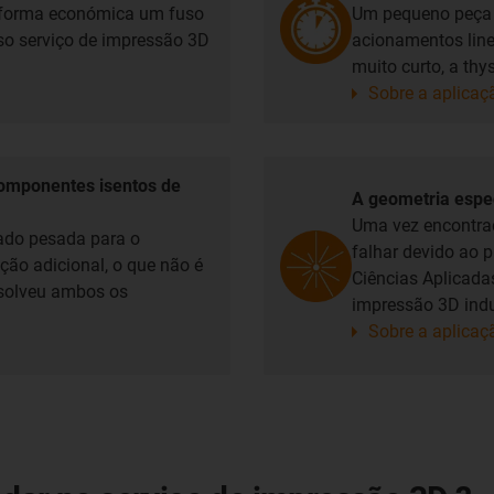
 forma económica um fuso
Um pequeno peça e
sso serviço de impressão 3D
acionamentos lin
muito curto, a thy
Sobre a aplicaç
componentes isentos de
A geometria espec
Uma vez encontrad
ado pesada para o
falhar devido ao 
ão adicional, o que não é
Ciências Aplicadas
esolveu ambos os
impressão 3D indus
Sobre a aplicaç