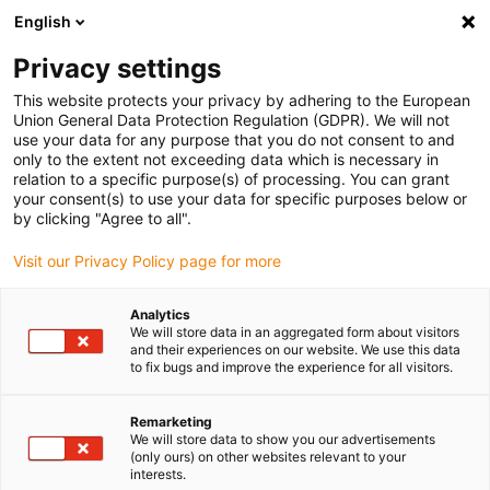
English
Selecione o local de entrega
Privacy settings
A seleção da página do país/região pode influenciar vários
factores
This website protects your privacy by adhering to the European
Union General Data Protection Regulation (GDPR). We will not
use your data for any purpose that you do not consent to and
Ver todas as localizações
only to the extent not exceeding data which is necessary in
relation to a specific purpose(s) of processing. You can grant
your consent(s) to use your data for specific purposes below or
Ir para www.igus.com
by clicking "Agree to all".
Visit our Privacy Policy page for more
(0)
Analytics
We will store data in an aggregated form about visitors
and their experiences on our website. We use this data
to fix bugs and improve the experience for all visitors.
Página inicial igus Portugal
Cabo flexível
Serviço
Remarketing
We will store data to show you our advertisements
Serviços chainflex
(only ours) on other websites relevant to your
interests.