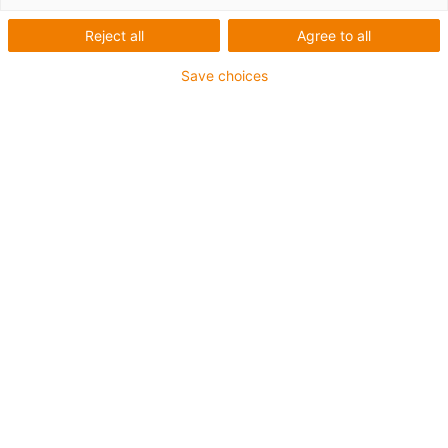
Reject all
Agree to all
As nossas páginas de serviços para si num relance:
Save choices
Diretamente para a loja online
Poupe 50% nos restantes comprimentos
Os comprimentos restantes de vários cabos são
apresentados na nossa loja online. Isto permite-lhe
poupar 50 % no preço por metro. Naturalmente, todos os
comprimentos restantes são cabos originais chainflex®
e têm uma garantia de até 4 anos.