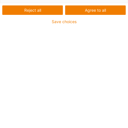
Quantidade de produtos
0
Reject all
Agree to all
Infelizmente não há produtos disponíveis nesta
categoria. Precisa de apoio ou de uma solução
Save choices
personalizada? O LiveChat da igus® irá ajudá-lo
imediatamente! Ou
Envie-nos uma mensagem!
Aconselhamento
Terei todo o gosto em esclarecer as
suas questões pessoalmente