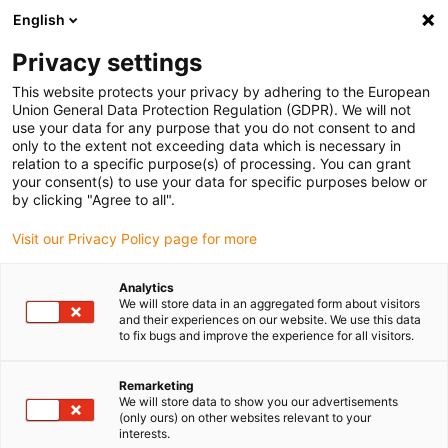
English
(0)
Privacy settings
igus-icon-arrow-right
igus-icon-arrow-right
igus-icon-arrow-right
Início
Anéis rotativos e anéis rotativos deslizantes
Anéis rotativos
This website protects your privacy by adhering to the European
com dentado exterior
Union General Data Protection Regulation (GDPR). We will not
use your data for any purpose that you do not consent to and
only to the extent not exceeding data which is necessary in
relation to a specific purpose(s) of processing. You can grant
Coroas Rotativas com dentado
your consent(s) to use your data for specific purposes below or
by clicking "Agree to all".
Visit our Privacy Policy page for more
Analytics
We will store data in an aggregated form about visitors
and their experiences on our website. We use this data
to fix bugs and improve the experience for all visitors.
Remarketing
Lista
Grelha
We will store data to show you our advertisements
(only ours) on other websites relevant to your
interests.