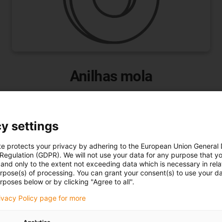
Anilhas mola
Ø5,2 - Ø20,4 mm a partir de stock
Dimensões personalizáveis
Desde 2,99€ por peça
y settings
te protects your privacy by adhering to the European Union General
 Regulation (GDPR). We will not use your data for any purpose that y
and only to the extent not exceeding data which is necessary in relat
urpose(s) of processing. You can grant your consent(s) to use your da
rposes below or by clicking "Agree to all".
rivacy Policy page for more
Comprar agora casquilhos bipartidos com
mecanismo anti-rotação