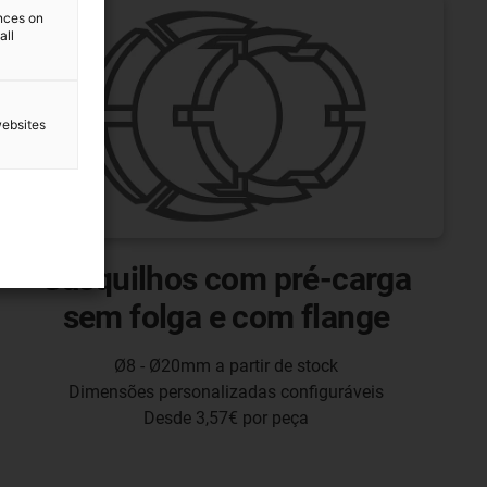
ences on
all
websites
Casquilhos com pré-carga
sem folga e com flange
Ø8 - Ø20mm a partir de stock
Dimensões personalizadas configuráveis
Desde 3,57€ por peça