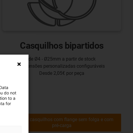
Casquilhos bipartidos
de Ø4 - Ø25mm a partir de stock
Dimensões personalizadas configuráveis
Desde 2,05€ por peça
 Data
ou do not
ion to a
ta for
Comprar casquilhos com flange sem folga e com
pré-carga