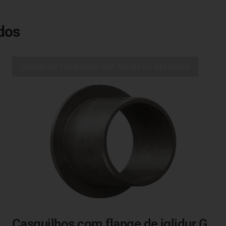
dos
Configurar casquilhos com flange na loja online
Casquilhos com flange de iglidur G