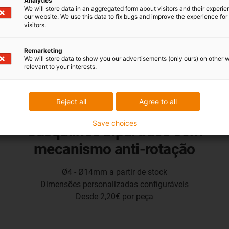
Analytics
We will store data in an aggregated form about visitors and their experi
our website. We use this data to fix bugs and improve the experience for 
visitors.
Remarketing
We will store data to show you our advertisements (only ours) on other 
relevant to your interests.
Reject all
Agree to all
Save choices
Casquilhos bipartidos com
mecanismo anti-rotação
Ø4 - Ø14mm a partir de stock
Dimensões personalizadas configuráveis
Desde 2,20€ por peça