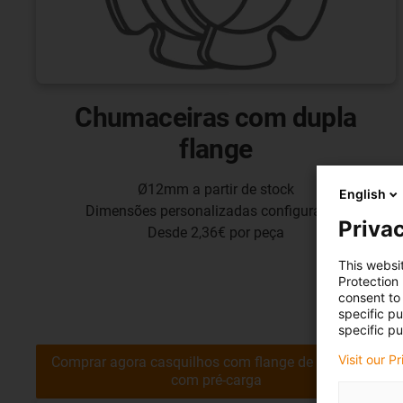
Chumaceiras com dupla
flange
Ø12mm a partir de stock
English
Dimensões personalizadas configuráveis
Privac
Desde 2,36€ por peça
This websi
Protection
consent to 
specific p
specific pu
Visit our P
Comprar agora casquilhos com flange de dois furos
com pré-carga