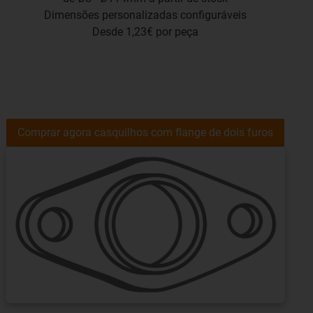
Dimensões personalizadas configuráveis
Desde 1,23€ por peça
Comprar agora casquilhos com flange de dois furos