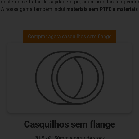
emente de se tratar de sujidade e pó, água ou altas temperatu
o. A nossa gama também inclui
materiais sem PTFE e materiais
Comprar agora casquilhos sem flange
Casquilhos sem flange
Ø1,5 - Ø150mm a partir de stock