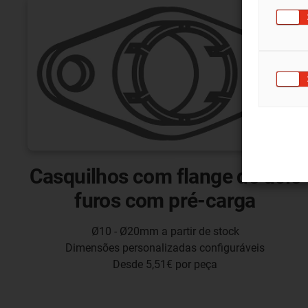
Casquilhos com flange de dois
furos com pré-carga
Ø10 - Ø20mm a partir de stock
Dimensões personalizadas configuráveis
Desde 5,51€ por peça