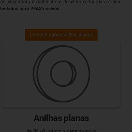
ras, encontrará o material e o desenho certos para a sua
 testados para PFAS nocivos
.
Comprar agora anilhas planas
Anilhas planas
de Ø8 - Ø114mm a partir de stock