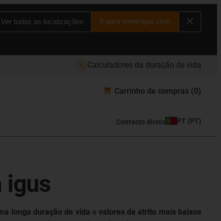
Ir para www.igus.com
Ver todas as localizações
Calculadores da duração de vida
Carrinho de compras
(0)
PT
(
PT
)
Contacto direto
 igus
ma longa duração de vida
e
valores de atrito mais baixos