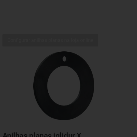
Configurar anilhas planas na loja online
Anilhas planas iglidur X