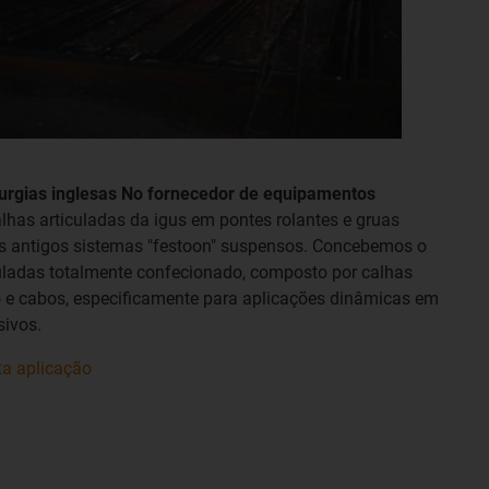
rurgias inglesas No fornecedor de equipamentos
calhas articuladas da igus em pontes rolantes e gruas
r os antigos sistemas "festoon" suspensos. Concebemos o
uladas totalmente confecionado, composto por calhas
co e cabos, especificamente para aplicações dinâmicas em
sivos.
ta aplicação