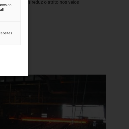
es deslizantes
reduz o atrito nos veios
ences on
all
websites