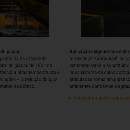
 de placas
Aplicação exigente nas side
 uma calha articulada
ferroviários "Corus Rail", as 
rte de placas de 180 t da
exteriores estão a substitui
ência a altas temperaturas e
novo sistema de calhas artic
upções – a solução da igus
articuladas fortes em plásti
amente no pórtico.
ambientes corrosivos e agres
Mais informações sobre es