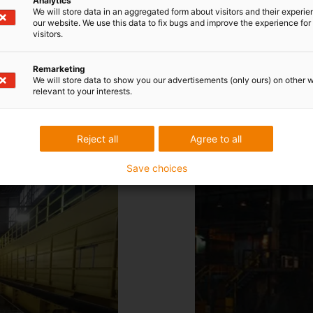
Analytics
enquanto uma
camada interior optimizada com propriedad
We will store data in an aggregated form about visitors and their experi
our website. We use this data to fix bugs and improve the experience for 
Descubra agora a igutex
visitors.
Remarketing
We will store data to show you our advertisements (only ours) on other 
relevant to your interests.
Reject all
Agree to all
erurgias
Save choices