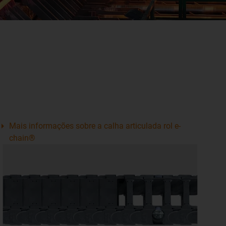
Mais informações sobre a calha articulada rol e-
chain®