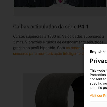
Calhas articuladas da série P4.1
Cursos superiores a 1000 m. Velocidades superiores a
5 m/s. Vibrações e ruídos de deslocamento reduzidos
graças ao perfil bipartido. Com
os smart plastics:
English
sensores para monitorização inteligente do estado.
Privac
This websi
Protection
consent to 
specific p
specific pu
Visit our P