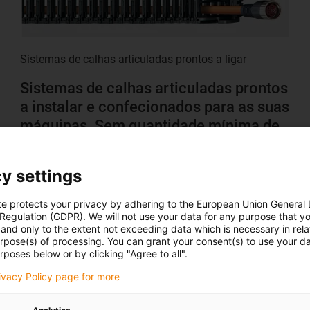
Sistemas de calhas articuladas prontos a ligar
Sistemas de calhas articuladas prontos
a instalar e confecionados para as suas
máquinas. Sem quantidade mínima de
encomenda, envios entre um a dez
dias!
y settings
te protects your privacy by adhering to the European Union General
Casquilhos deslizantes para cargas parti
 Regulation (GDPR). We will not use your data for any purpose that y
and only to the extent not exceeding data which is necessary in relat
Os casquilhos de compósitos
são uma
combinação de dife
urpose(s) of processing. You can grant your consent(s) to use your da
rposes below or by clicking "Agree to all".
carbono) entrançados, combinados com resinas sintéticas e
conjunto sob altas temperaturas e pressões.
rivacy Policy page for more
Com os
casquilhos deslizantes igutex
, um
tecido de fibra 