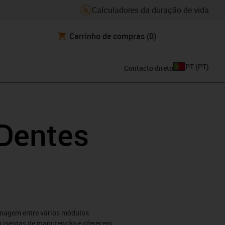
Calculadores da duração de vida
Carrinho de compras
(0)
PT
(
PT
)
Contacto direto
 Dentes
enagem entre vários módulos
ão isentas de manutenção e oferecem