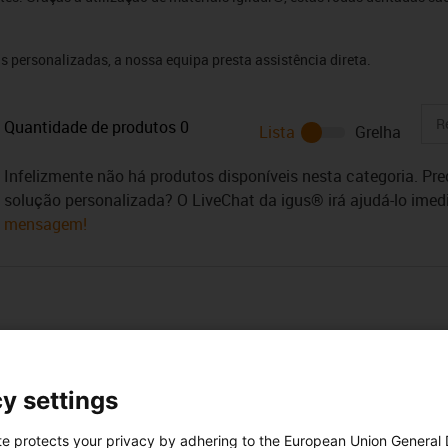
 personalizadas, a nossa equipa presta assistência direta.
Quantidade de produtos
0
Lista
Grelha
Infelizmente não há produtos disponíveis nesta categoria. Pr
solução personalizada? O LiveChat da igus® irá ajudá-lo ime
mensagem!
y settings
te protects your privacy by adhering to the European Union General