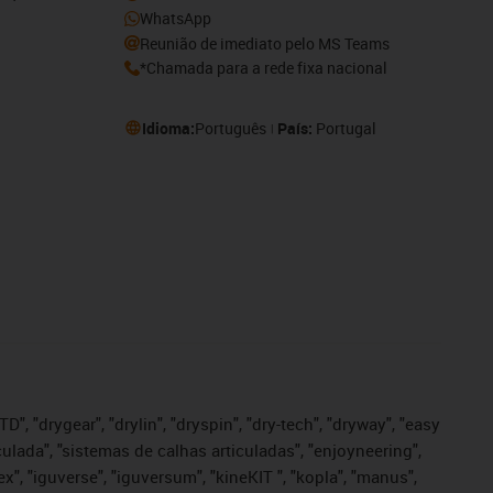
WhatsApp
Reunião de imediato pelo MS Teams
*Chamada para a rede fixa nacional
Idioma:
Português
País:
Portugal
", "drygear", "drylin", "dryspin", "dry-tech", "dryway", "easy
iculada", "sistemas de calhas articuladas", "enjoyneering",
igutex", "iguverse", "iguversum", "kineKIT ", "kopla", "manus",