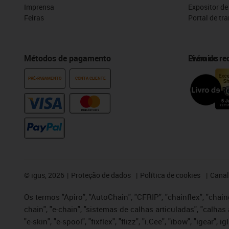
Imprensa
Expositor d
Feiras
Portal de tr
Métodos de pagamento
Prémios
Livro de r
PRÉ-PAGAMENTO
CONTA CLIENTE
©
igus, 2026
Proteção de dados
Política de cookies
Canal
Os termos "Apiro", "AutoChain", "CFRIP", "chainflex", "chaing
chain", "e-chain", "sistemas de calhas articuladas", "calhas 
"e-skin", "e-spool", "fixflex", "flizz", "i.Cee", "ibow", "igear"