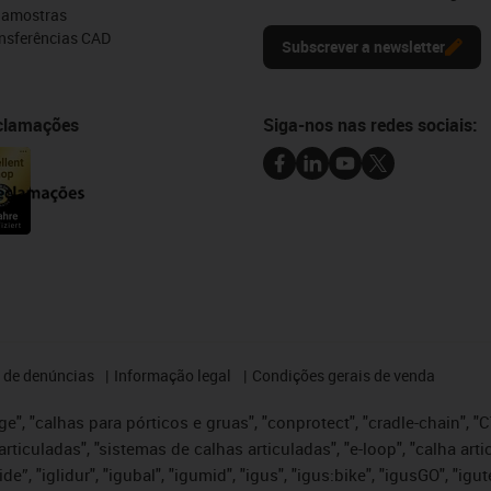
e amostras
ansferências CAD
Subscrever a newsletter
eclamações
Siga-nos nas redes sociais:
 de denúncias
Informação legal
Condições gerais de venda
e", "calhas para pórticos e gruas", "conprotect", "cradle-chain", "CTD
articuladas", "sistemas de calhas articuladas", "e-loop", "calha art
, iglide”, "iglidur", "igubal", "igumid", "igus", "igus:bike", "igusGO", "