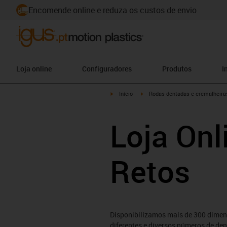
Encomende online e reduza os custos de envio
Loja online
Configuradores
Produtos
I
igus-icon-arrow-right
igus-icon-arrow-right
Início
Rodas dentadas e cremalheira
Loja Onl
Retos
Disponibilizamos mais de 300 dime
diferentes e diversos números de den