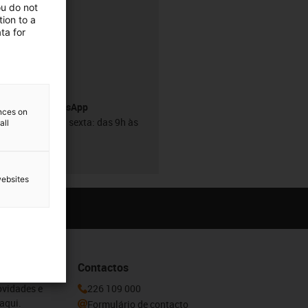
ou do not
ion to a
ta for
h
Serviço WhatsApp
ences on
De segunda a sexta: das 9h às
all
18h
websites
Contactos
ovidades e
226 109 000
aqui.
Formulário de contacto