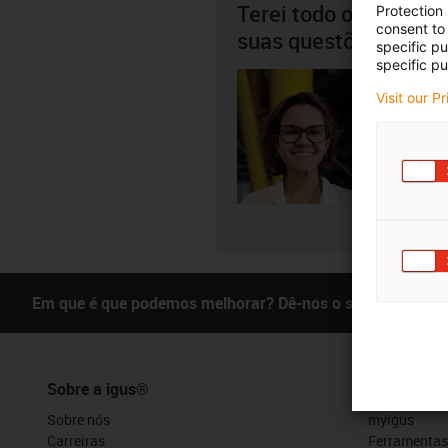
Terei todo o gosto em
Protection
consent to 
suas questões pesso
specific p
specific pu
Beatriz
Visit our P
+3
igus-i
Envia
Em que é que podemos melhorar? Dê-nos o seu feedback.
Sobre a igus®
Serviços
Sobre nós
myigus
Carreiras
Ferramentas