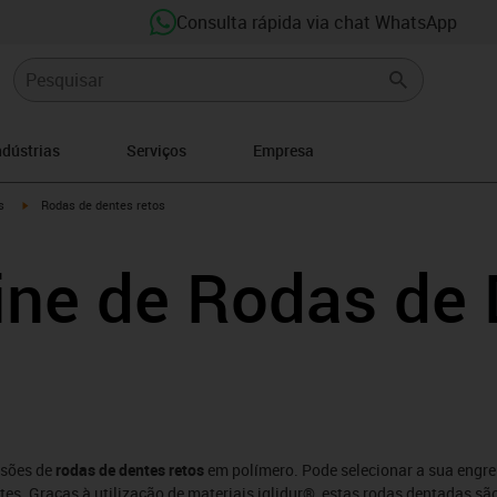
Consulta rápida via chat WhatsApp
ndústrias
Serviços
Empresa
igus-icon-arrow-right
s
Rodas de dentes retos
ine de Rodas de
nsões de
rodas de dentes retos
em polímero. Pode selecionar a sua engr
tes. Graças à utilização de materiais iglidur®, estas rodas dentadas s