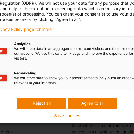
 esclarecer as
Consulta e prazo
 Regulation (GDPR). We will not use your data for any purpose that y
and only to the extent not exceeding data which is necessary in relat
almente
urpose(s) of processing. You can grant your consent(s) to use your da
Pessoalmente
rposes below or by clicking "Agree to all".
 Maria
Segunda - Sexta-feira: 9h - 18
rivacy Policy page for more
51 911 928 534*
con-phone
Online
Analytics
Serviço de chat
r email
We will store data in an aggregated form about visitors and their experi
Segunda - Sexta-feira:
our website. We use this data to fix bugs and improve the experience for 
visitors.
9h -
18h
Remarketing
We will store data to show you our advertisements (only ours) on other 
relevant to your interests.
Críticas e elogios
Reject all
Agree to all
Save choices
Newsletter
Mantenha-se a par de todas as n
 online
subscreva a newsletter da igus® 