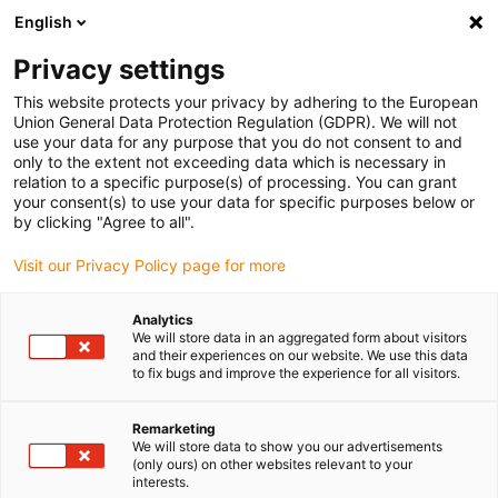
English
Selecione o local de entrega
Privacy settings
A seleção da página do país/região pode influenciar vários
factores
This website protects your privacy by adhering to the European
Union General Data Protection Regulation (GDPR). We will not
use your data for any purpose that you do not consent to and
Ver todas as localizações
only to the extent not exceeding data which is necessary in
relation to a specific purpose(s) of processing. You can grant
your consent(s) to use your data for specific purposes below or
Ir para www.igus.com
by clicking "Agree to all".
Visit our Privacy Policy page for more
(0)
Analytics
We will store data in an aggregated form about visitors
and their experiences on our website. We use this data
to fix bugs and improve the experience for all visitors.
Página inicial igus Portugal
Cabo flexível
Configurador online
Remarketing
We will store data to show you our advertisements
Ferramentas digitais para
(only ours) on other websites relevant to your
interests.