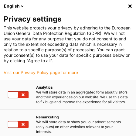
English
(0)
Privacy settings
igus-icon-arrow-right
igus-icon-arrow-right
igus-icon-arrow-right
igus-icon
Início
Cabos para calhas articuladas
Cabos confecionados
This website protects your privacy by adhering to the European
igus-icon-arrow-rig
Cabos de acionamento de acordo com as normas do fabricante
suitable for
Union General Data Protection Regulation (GDPR). We will not
Panasonic
use your data for any purpose that you do not consent to and
only to the extent not exceeding data which is necessary in
relation to a specific purpose(s) of processing. You can grant
your consent(s) to use your data for specific purposes below or
Cabos confecionados
by clicking "Agree to all".
Visit our Privacy Policy page for more
adequados para Panasonic
Analytics
We will store data in an aggregated form about visitors
and their experiences on our website. We use this data
to fix bugs and improve the experience for all visitors.
Cabos readycable® de elevada qualidade com duração de vida
especialmente elevada, adequados para a Panasonic
Remarketing
confecionados para utilização em calhas articuladas.
We will store data to show you our advertisements
(only ours) on other websites relevant to your
Especialmente resistentes e duráveis em aplicações com
interests.
movimento. A fim de garantir um desempenho elevado, mesmo em