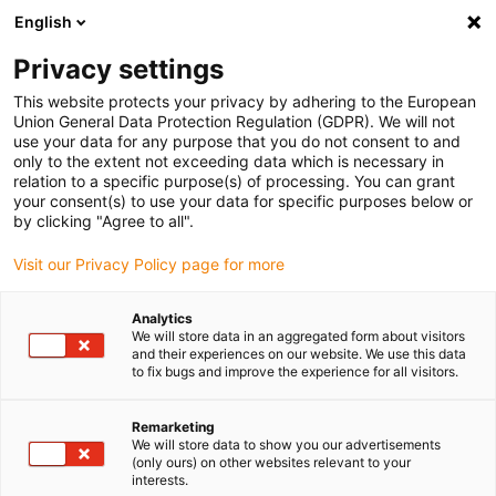
English
Selecione o local de entrega
Privacy settings
A seleção da página do país/região pode influenciar vários
factores
This website protects your privacy by adhering to the European
Union General Data Protection Regulation (GDPR). We will not
use your data for any purpose that you do not consent to and
Ver todas as localizações
only to the extent not exceeding data which is necessary in
relation to a specific purpose(s) of processing. You can grant
your consent(s) to use your data for specific purposes below or
Ir para www.igus.com
by clicking "Agree to all".
Visit our Privacy Policy page for more
(0)
Analytics
We will store data in an aggregated form about visitors
and their experiences on our website. We use this data
to fix bugs and improve the experience for all visitors.
Página inicial igus Portugal
Fusos
Aplicações
Remarketing
We will store data to show you our advertisements
Áreas de aplicação da
(only ours) on other websites relevant to your
interests.