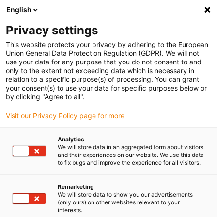
English
Selecione o local de entrega
Privacy settings
A seleção da página do país/região pode influenciar vários
factores
This website protects your privacy by adhering to the European
Union General Data Protection Regulation (GDPR). We will not
use your data for any purpose that you do not consent to and
Ver todas as localizações
only to the extent not exceeding data which is necessary in
relation to a specific purpose(s) of processing. You can grant
your consent(s) to use your data for specific purposes below or
Ir para www.igus.com
by clicking "Agree to all".
Visit our Privacy Policy page for more
(0)
Analytics
We will store data in an aggregated form about visitors
and their experiences on our website. We use this data
to fix bugs and improve the experience for all visitors.
Página inicial igus Portugal
Indústrias
Máquinas agrícolas
Remarketing
We will store data to show you our advertisements
Fiável apesar da sujidade,
(only ours) on other websites relevant to your
interests.