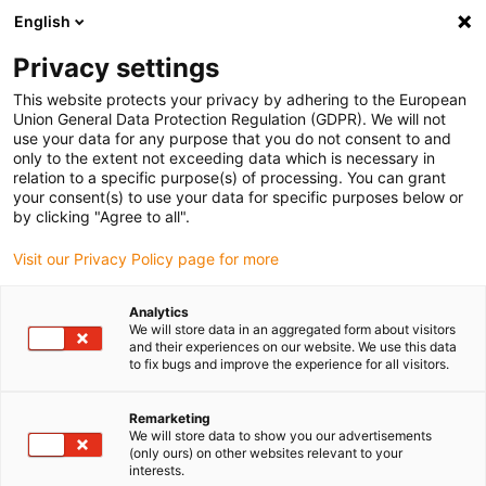
English
(0)
Privacy settings
igus-icon-arrow-right
igus-icon-arrow-right
igus-icon-arrow-right
igus-icon
Início
Cabos para calhas articuladas
Cabos confecionados
This website protects your privacy by adhering to the European
igus-icon-arrow-rig
Cabos de acionamento de acordo com as normas do fabricante
Adequados
Union General Data Protection Regulation (GDPR). We will not
para Jetter
use your data for any purpose that you do not consent to and
only to the extent not exceeding data which is necessary in
relation to a specific purpose(s) of processing. You can grant
your consent(s) to use your data for specific purposes below or
Cabos confecionados
by clicking "Agree to all".
Visit our Privacy Policy page for more
adequados para Jetter
Analytics
We will store data in an aggregated form about visitors
and their experiences on our website. We use this data
to fix bugs and improve the experience for all visitors.
Remarketing
We will store data to show you our advertisements
(only ours) on other websites relevant to your
interests.