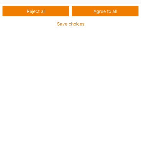
Reject all
Agree to all
Lista
Grelha
Save choices
Quantidade de produtos
0
Infelizmente não há produtos disponíveis nesta
categoria. Precisa de apoio ou de uma solução
personalizada? O LiveChat da igus® irá ajudá-lo
imediatamente! Ou
Envie-nos uma mensagem!
Aconselhamento
Terei todo o gosto em esclarecer as
suas questões pessoalmente