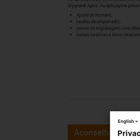
drygear® Apiro. As aplicações possí
Ajuste de formato,
tarefas de empurrador,
caixas de engrenagens com difer
mesas rotativas e eixos rotativo
English
Aconselhamento
Privac