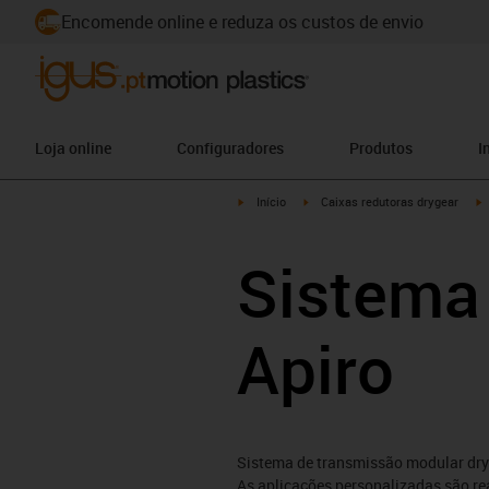
Encomende online e reduza os custos de envio
Loja online
Configuradores
Produtos
I
igus-icon-arrow-right
igus-icon-arrow-right
i
Início
Caixas redutoras drygear
Sistema
Apiro
Sistema de transmissão modular dr
As aplicações personalizadas são r