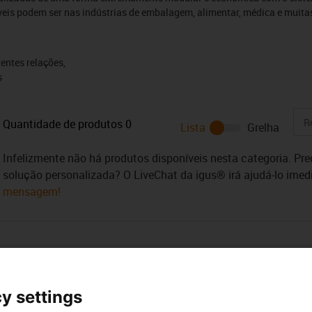
veis podem ser nas indústrias de embalagem, alimentar, médica e muita
entes relações,
s
Quantidade de produtos
0
Lista
Grelha
Infelizmente não há produtos disponíveis nesta categoria. Pr
solução personalizada? O LiveChat da igus® irá ajudá-lo ime
mensagem!
y settings