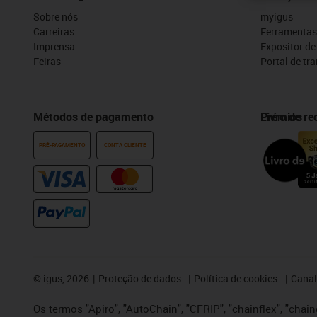
Sobre nós
myigus
Carreiras
Ferramentas
Imprensa
Expositor d
Feiras
Portal de tr
Métodos de pagamento
Prémios
Livro de r
PRÉ-PAGAMENTO
CONTA CLIENTE
©
igus, 2026
Proteção de dados
Política de cookies
Canal
Os termos "Apiro", "AutoChain", "CFRIP", "chainflex", "chaing