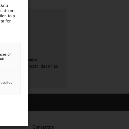
 Data
ou do not
ion to a
ta for
h
ences on
all
Serviço WhatsApp
De segunda a sexta: das 9h às
18h
websites
Contactos