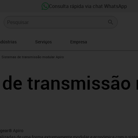
Consulta rápida via chat WhatsApp
ndústrias
Serviços
Empresa
gus-icon-arrow-right
Sistemas de transmissão modular Apiro
 de transmissão
ygear® Apiro
ealizadas de uma forma extremamente modular e económica com o sist