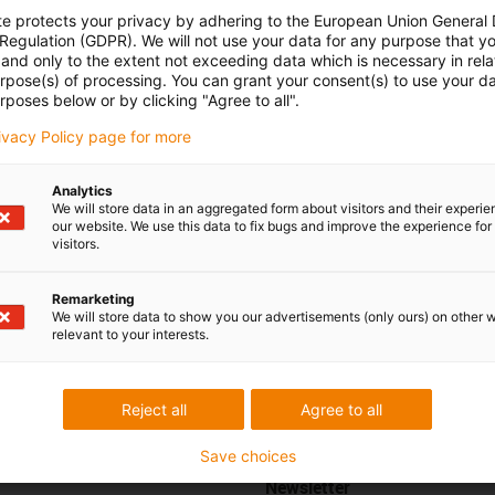
te protects your privacy by adhering to the European Union General
 Regulation (GDPR). We will not use your data for any purpose that y
and only to the extent not exceeding data which is necessary in relat
 esclarecer as
Consulta e prazo
urpose(s) of processing. You can grant your consent(s) to use your da
almente
rposes below or by clicking "Agree to all".
Pessoalmente
rivacy Policy page for more
 Maria
Segunda - Sexta-feira: 9h - 18
51 911 928 534*
con-phone
Online
Analytics
We will store data in an aggregated form about visitors and their experi
our website. We use this data to fix bugs and improve the experience for 
Serviço de chat
r email
visitors.
Segunda - Sexta-feira:
9h -
Remarketing
18h
We will store data to show you our advertisements (only ours) on other 
relevant to your interests.
Críticas e elogios
Reject all
Agree to all
Save choices
Newsletter