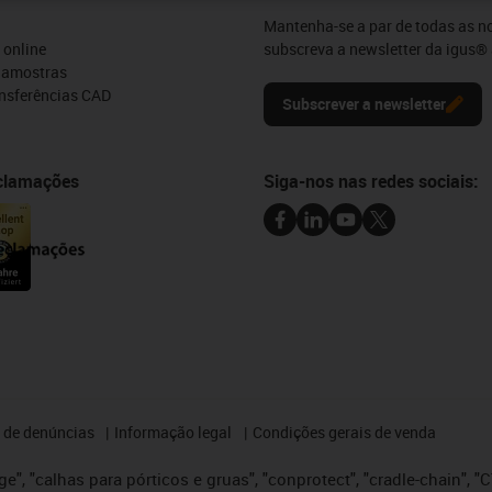
Mantenha-se a par de todas as n
 online
subscreva a newsletter da igus® 
e amostras
ansferências CAD
Subscrever a newsletter
eclamações
Siga-nos nas redes sociais:
 de denúncias
Informação legal
Condições gerais de venda
e", "calhas para pórticos e gruas", "conprotect", "cradle-chain", "CTD