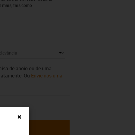
s mais, tais como
ecisa de apoio ou de uma
diatamente! Ou
Envie-nos uma