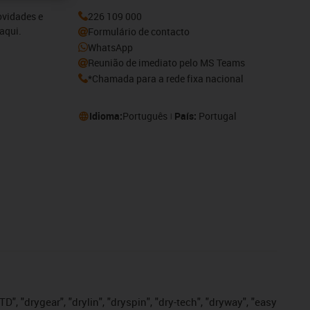
ovidades e
226 109 000
aqui.
Formulário de contacto
WhatsApp
Reunião de imediato pelo MS Teams
*Chamada para a rede fixa nacional
Idioma:
Português
País:
Portugal
", "drygear", "drylin", "dryspin", "dry-tech", "dryway", "easy