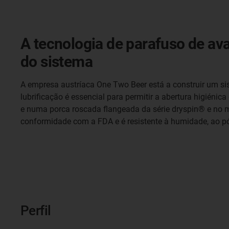
A tecnologia de parafuso de ava
do sistema
A empresa austríaca One Two Beer está a construir um sis
lubrificação é essencial para permitir a abertura higién
e numa porca roscada flangeada da série dryspin® e no m
conformidade com a FDA e é resistente à humidade, ao pó 
Perfil