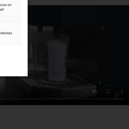
ences on
all
websites