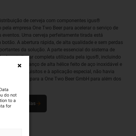
istribuição de cerveja com componentes igus®
o pela empresa One Two Beer para acelerar o serviço de
s eventos. Uma cerveja perfeitamente tirada está
 botão. A abertura rápida, de alta qualidade e sem perdas
portantes da solução. A parte essencial do sistema de
de de guia linear completa utilizada pela igus®, incluindo
arafuso de avanço de alta hélice feito de aço inoxidável e
vido aos requisitos e à aplicação especial, não havia
o alternativa para a One Two Beer GmbH para além dos
 Data
ou do not
ion to a
tria das bebidas
ta for