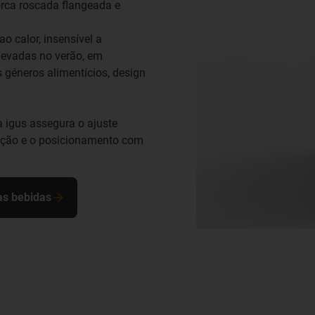
rca roscada flangeada e
o calor, insensível a
levadas no verão, em
géneros alimentícios, design
igus assegura o ajuste
tação e o posicionamento com
as bebidas