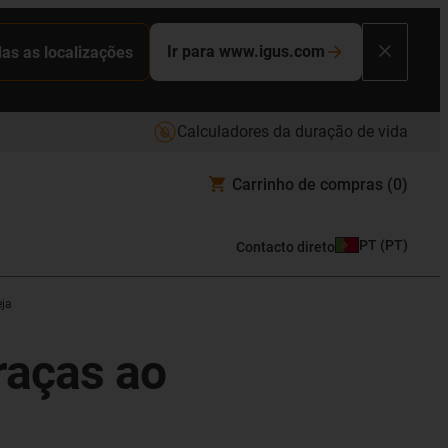
Ir para www.igus.com
das as localizações
Calculadores da duração de vida
Carrinho de compras
(0)
PT
(
PT
)
Contacto direto
eja
raças ao