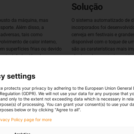
Solução
obusto da máquina, mas
O sistema automatizado de d
porte. Além disso, a
incorporados foi desenvolvid
 adversas, tais como
cerveja em festivais e grande
olvimento de calor interno,
disponível com o toque de um
 superfícies frias ou devido
são as caraterísticas mais im
tes instalados têm de
abertura de cerveja é a unida
ncial para permitir a
o motor de passo do eixo, o p
máquina opera no sector
a porca roscada flangeada. De
y settings
ficação e em conformidade
praticamente nenhuma soluçã
componentes da igus®.
te protects your privacy by adhering to the European Union General
 Regulation (GDPR). We will not use your data for any purpose that y
and only to the extent not exceeding data which is necessary in relat
Outras aplicações na indús
urpose(s) of processing. You can grant your consent(s) to use your da
rposes below or by clicking "Agree to all".
rivacy Policy page for more