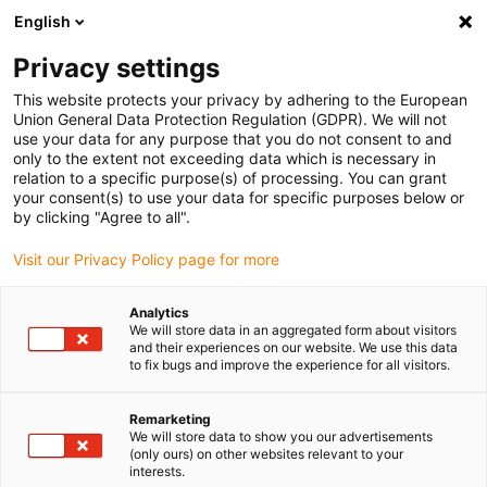
English
Selecione o local de entrega
Privacy settings
A seleção da página do país/região pode influenciar vários
factores
This website protects your privacy by adhering to the European
Union General Data Protection Regulation (GDPR). We will not
use your data for any purpose that you do not consent to and
Ver todas as localizações
only to the extent not exceeding data which is necessary in
relation to a specific purpose(s) of processing. You can grant
Ir para www.igus.com
your consent(s) to use your data for specific purposes below or
by clicking "Agree to all".
(0)
Visit our Privacy Policy page for more
Analytics
We will store data in an aggregated form about visitors
Página inicial igus Portugal
áreas de aplicação
and their experiences on our website. We use this data
Robôs de doseamento
to fix bugs and improve the experience for all visitors.
Remarketing
Robô de doseamento
We will store data to show you our advertisements
(only ours) on other websites relevant to your
interests.