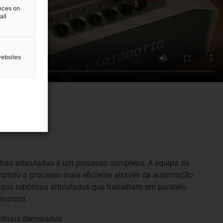
ences on
all
websites
has articuladas é um processo complexo. A equipa de
tornou o processo mais eficiente através da automação
aços robóticos articulados que trabalham em paralelo
íncrona.
anuais demorados