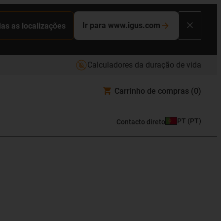
Ir para www.igus.com
das as localizações
Calculadores da duração de vida
Carrinho de compras
(0)
PT
(
PT
)
Contacto direto