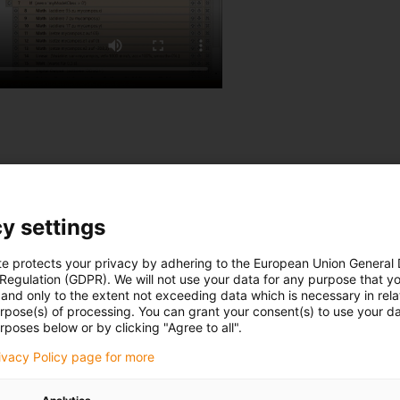
vibratória
y settings
orma económica. Uma mesa
te num robô delta. Um sistema
te protects your privacy by adhering to the European Union General
atória e transfere-as para o
 Regulation (GDPR). We will not use your data for any purpose that y
and only to the extent not exceeding data which is necessary in relat
urpose(s) of processing. You can grant your consent(s) to use your da
rposes below or by clicking "Agree to all".
rivacy Policy page for more