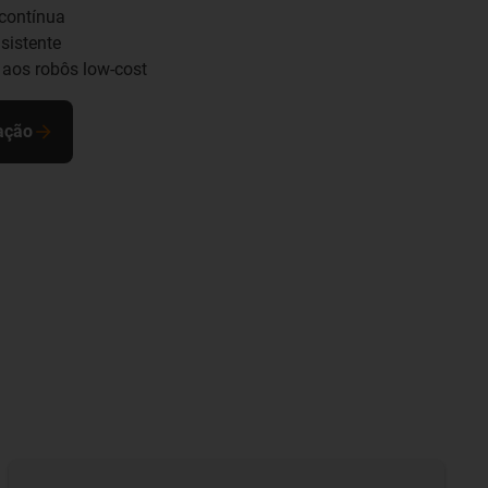
 contínua
sistente
 aos robôs low-cost
cação