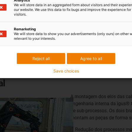
Analytics
We will store data in an aggregated form about visitors and their experi
our website. We use this data to fix bugs and improve the experience for 
visitors.
Remarketing
We will store data to show you our advertisements (only ours) on other 
relevant to your interests.
Reject all
Agree to all
Save choices
al
A montagem dos elos das cal
engenharia interna da igus® 
de sub-processos. Os dois br
montam as peças de forma s
Redução dos processos m