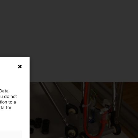
 Data
ou do not
ion to a
ta for