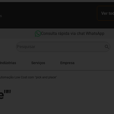
Ver to
es
Consulta rápida via chat WhatsApp
Indústrias
Serviços
Empresa
utomação Low Cost com "pick and place"
e""