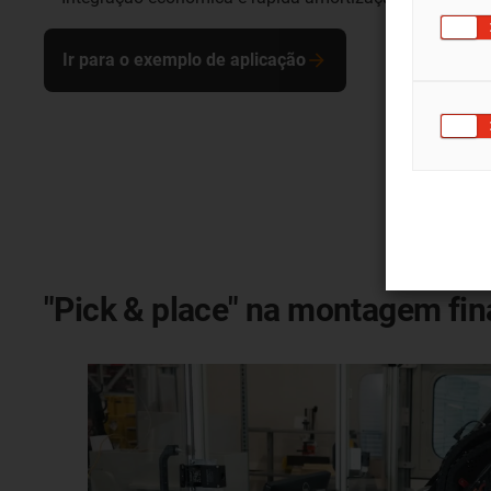
Ir para o exemplo de aplicação
"Pick & place" na montagem fin