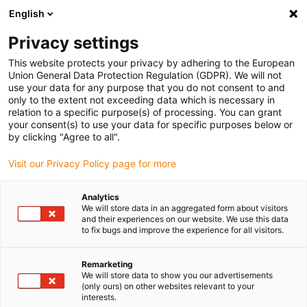
English
Selecione o local de entrega
Privacy settings
A seleção da página do país/região pode influenciar vários
factores
This website protects your privacy by adhering to the European
Union General Data Protection Regulation (GDPR). We will not
use your data for any purpose that you do not consent to and
Ver todas as localizações
only to the extent not exceeding data which is necessary in
relation to a specific purpose(s) of processing. You can grant
your consent(s) to use your data for specific purposes below or
Ir para www.igus.com
by clicking "Agree to all".
Visit our Privacy Policy page for more
(0)
Analytics
We will store data in an aggregated form about visitors
and their experiences on our website. We use this data
to fix bugs and improve the experience for all visitors.
Página inicial igus Portugal
Aplicações
Sistema de calhas articuladas para a atração aquática PowerSplash
Remarketing
We will store data to show you our advertisements
(only ours) on other websites relevant to your
Da rotação à diversão:
interests.