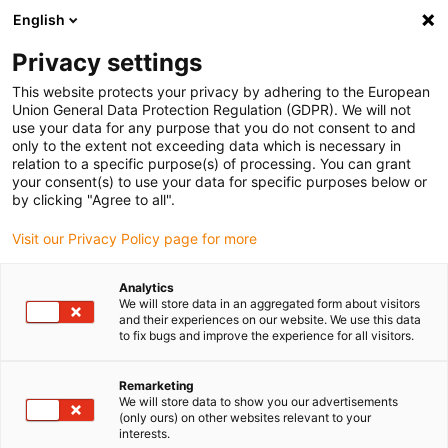
English
Selecione o local de entrega
Privacy settings
A seleção da página do país/região pode influenciar vários
factores
This website protects your privacy by adhering to the European
Union General Data Protection Regulation (GDPR). We will not
use your data for any purpose that you do not consent to and
Ver todas as localizações
only to the extent not exceeding data which is necessary in
relation to a specific purpose(s) of processing. You can grant
Ir para www.igus.com
your consent(s) to use your data for specific purposes below or
by clicking "Agree to all".
(0)
Visit our Privacy Policy page for more
Analytics
We will store data in an aggregated form about visitors
Página inicial igus Portugal
Cabo flexível
and their experiences on our website. We use this data
Verificação de preços
to fix bugs and improve the experience for all visitors.
Remarketing
Melhore a sua tecnologia
We will store data to show you our advertisements
(only ours) on other websites relevant to your
interests.