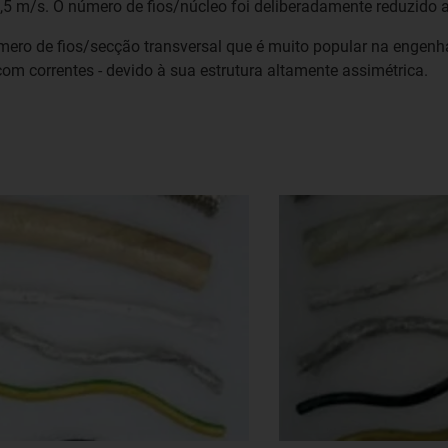
3,5 m/s. O número de fios/núcleo foi deliberadamente reduzido 
ero de fios/secção transversal que é muito popular na engen
m correntes - devido à sua estrutura altamente assimétrica.