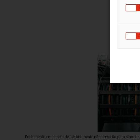
Enchimento em cadeia deliberadamente não prescrito para simular 