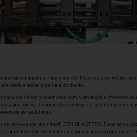
ional das máquinas. Para além dos testes no próprio laboratóri
bém realiza testes durante a produção.
 quaisquer falhas relacionadas com a produção e oferecem ao 
prazo, que podem demorar até quatro anos - e tornam claro o cust
erem de ser satisfeitas.
ias de servo-cabos chainflex® CF21.UL e CF27.D. Estes servo-c
rno, foram testados em laboratório por 2,5 anos em um raio de