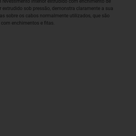
m revestimento interior extrudido com enchimento de
or extrudido sob pressão, demonstra claramente a sua
ras sobre os cabos normalmente utilizados, que são
 com enchimentos e fitas.