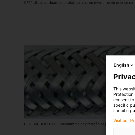
CF21.UL: encordoamento total, bem como revestimento exterior se
English
Privac
This websi
Protection
consent to 
specific p
specific pu
Visit our P
CF21.40.10.02.01.UL: Nenhum fio de proteção se parte após mais d