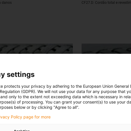
m danos
CF27.D: Cordão total e revesti
y settings
te protects your privacy by adhering to the European Union General
 Regulation (GDPR). We will not use your data for any purpose that y
and only to the extent not exceeding data which is necessary in relat
urpose(s) of processing. You can grant your consent(s) to use your da
rposes below or by clicking "Agree to all".
rivacy Policy page for more
e 10 milhões de curvas
CF27.40.10.02.01.D: Nenhum fi