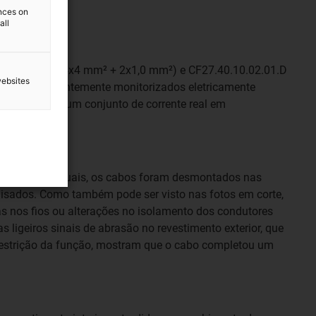
ences on
all
10.02.01.UL (4x4 mm² + 2x1,0 mm²) e CF27.40.10.02.01.D
websites
foram constantemente monitorizados eletricamente
ram testados num conjunto de corrente real em
cursos individuais, os cabos foram desmontados nas
alisados. Como também pode ser visto nas fotos em corte,
s nos fios ou alterações no isolamento dos condutores
s ligeiros sinais de abrasão no revestimento exterior, que
restrição da função, mostram que o cabo completou um