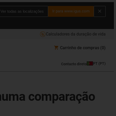
Ir para www.igus.com
Ver todas as localizações
Calculadores da duração de vida
Carrinho de compras
(0)
PT
(
PT
)
Contacto direto
 numa comparação