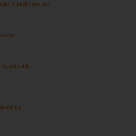
nção↓ duração de vida↑
estados
lha articulada
de energia