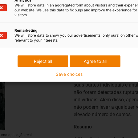
Analytics
We will store data in an aggregated form about visitors and their experi
our website. We use this data to fix bugs and improve the experience for 
visitors.
Os corpos de prova CF21.40.
Remarketing
We will store data to show you our advertisements (only ours) on other 
(4x4 mm² + 2x1,0 mm²), que 
relevant to your interests.
durante a fase de ensaio, fo
funcionamento contínuo.
Reject all
Agree to all
O resultado:
Save choices
Após mais de 10 milhões de 
suas partes individuais e an
não foram detectadas ruptura
individuais. Além disso, apena
não podem levar a qualquer 
elevado número de cursos.
Resumo
uma aplicação real.