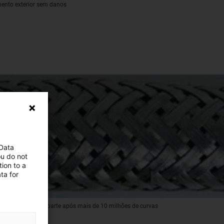
mento exterior sem danos
 Data
ou do not
ion to a
ta for
o de proteção se parte após mais de 10 milhões de curvas