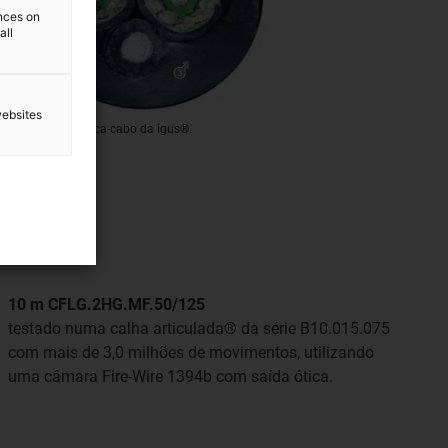
ences on
all
websites
" Cabo de fibra ótica-cabo da igus®.
10 m CFLG.2HG.MF.50/125
testado numa calha articulada® da série B10.015.075
com mais de 3,0 milhões de movimentos, utilizando
uma câmara Fire-Wire 1394b com saída ótica.