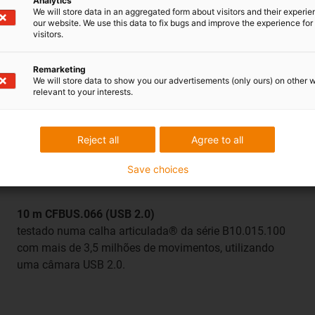
Analytics
mm, enquanto os cabos de
We will store data in an aggregated form about visitors and their experi
our website. We use this data to fix bugs and improve the experience for 
visitors.
Remarketing
rço
We will store data to show you our advertisements (only ours) on other 
secção transversal "chainflex®
relevant to your interests.
Reject all
Agree to all
Save choices
10 m CFBUS.066 (USB 2.0)
testado numa calha articulada® da série B10.015.100
com mais de 3,5 milhões de movimentos, utilizando
uma câmara USB 2.0.