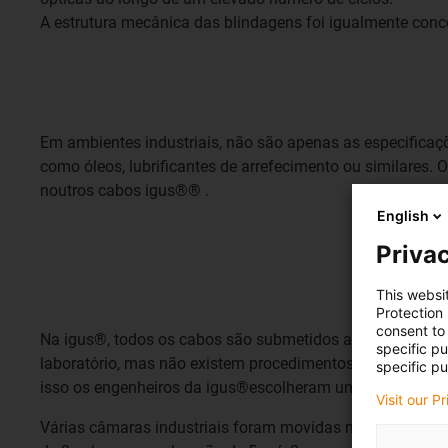
A estrutura mecânica das blindagens foi igualmente conceb
Em ambientes industriais, não são apenas as especifica
como óleos, lubrificantes de arrefecimento ou similares.
noutros cabos igus®® .
English
Privac
This websi
Protection
consent to 
Na igus®, todos os cabos são submetidos a testes extens
specific p
laboratório, mas não existem procedimentos de teste signif
specific pu
isso os engenheiros da igus®escolheram uma abordagem
Visit our P
Várias câmaras industriais foram movidas num motor lin