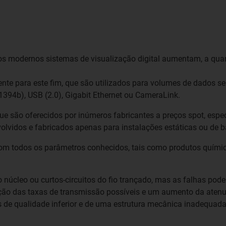
os modernos sistemas de visualização digital aumentam, a quan
ente para este fim, que são utilizados para volumes de dados 
1394b), USB (2.0), Gigabit Ethernet ou CameraLink.
ue são oferecidos por inúmeros fabricantes a preços spot, esp
lvidos e fabricados apenas para instalações estáticas ou de 
com todos os parâmetros conhecidos, tais como produtos químic
 núcleo ou curtos-circuitos do fio trançado, mas as falhas po
ução das taxas de transmissão possíveis e um aumento da aten
is de qualidade inferior e de uma estrutura mecânica inadequad