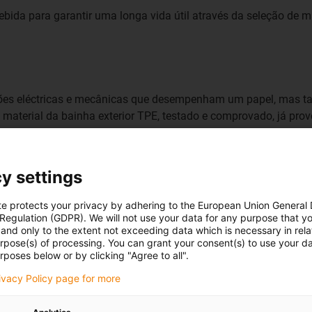
ida para garantir uma longa vida útil através da seleção de ma
ções eléctricas e mecânicas que desempenham um papel, mas t
 O material da bainha exterior TPE, testado e comprovado, já p
y settings
te protects your privacy by adhering to the European Union General
 Regulation (GDPR). We will not use your data for any purpose that y
and only to the extent not exceeding data which is necessary in relat
ivos no nosso próprio
urpose(s) of processing. You can grant your consent(s) to use your da
icativos para tal tarefa, por
rposes below or by clicking "Agree to all".
 muito pragmática.
rivacy Policy page for more
ear rápido a uma velocidade