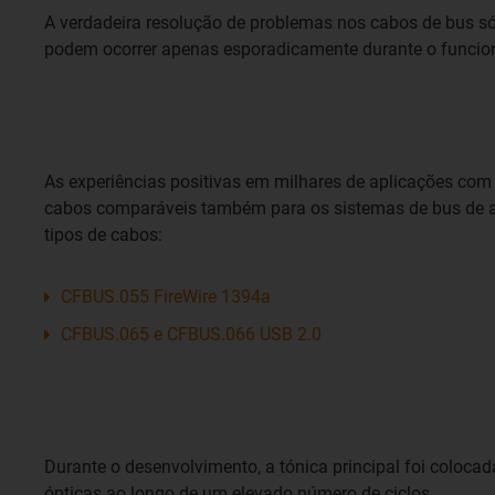
A verdadeira resolução de problemas nos cabos de bus s
podem ocorrer apenas esporadicamente durante o funcio
As experiências positivas em milhares de aplicações com c
cabos comparáveis também para os sistemas de bus de alt
tipos de cabos:
CFBUS.055 FireWire 1394a
CFBUS.065 e CFBUS.066 USB 2.0
Durante o desenvolvimento, a tónica principal foi coloca
ópticas ao longo de um elevado número de ciclos.