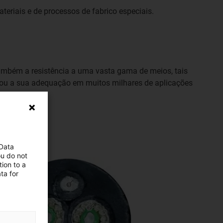
teriais e de processos de fabrico especiais.
ambém a resistência a uma vasta gama de meios, tais
rovou a sua adequação em muitos milhares de aplicações
 Data
ou do not
ion to a
ta for