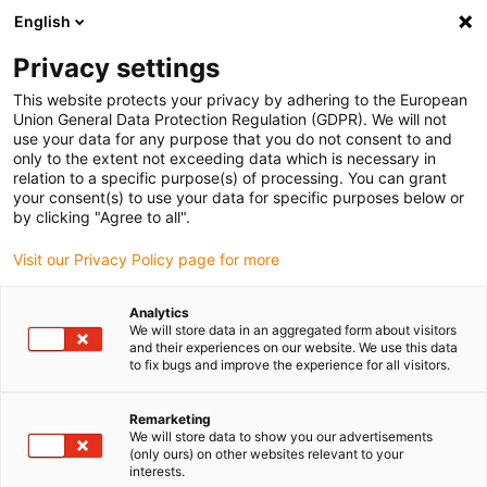
English
Selecione o local de entrega
Privacy settings
A seleção da página do país/região pode influenciar vários
factores
This website protects your privacy by adhering to the European
Union General Data Protection Regulation (GDPR). We will not
use your data for any purpose that you do not consent to and
Ver todas as localizações
only to the extent not exceeding data which is necessary in
relation to a specific purpose(s) of processing. You can grant
your consent(s) to use your data for specific purposes below or
Ir para www.igus.com
by clicking "Agree to all".
Visit our Privacy Policy page for more
(0)
Analytics
We will store data in an aggregated form about visitors
and their experiences on our website. We use this data
to fix bugs and improve the experience for all visitors.
Página inicial igus Portugal
Laboratório de testes
Cabo para robôs com movimento de torção
Remarketing
We will store data to show you our advertisements
(only ours) on other websites relevant to your
Exemplo 11: testado!
interests.