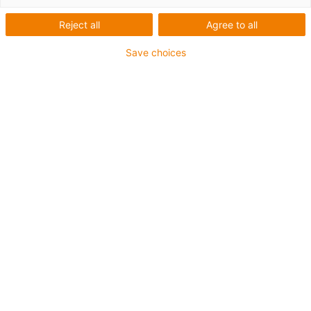
Reject all
Agree to all
Save choices
Configurador drylin®
para guias lineares
Com o objectivo de projectar os produtos
drylin® para aplicações individuais, o
configurador está disponível nas páginas de