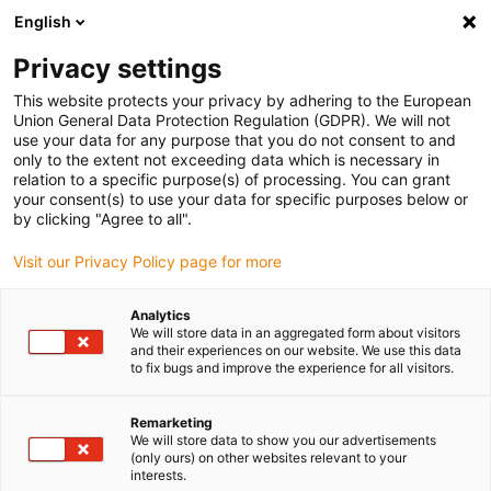
English
Selecione o local de entrega
Privacy settings
A seleção do país/região pode influenciar vários
fatores, tais como preço, opções de envio e
This website protects your privacy by adhering to the European
disponibilidade de produtos.
Union General Data Protection Regulation (GDPR). We will not
use your data for any purpose that you do not consent to and
Ir para
only to the extent not exceeding data which is necessary in
Ver todas as localizações
www.igus.com
relation to a specific purpose(s) of processing. You can grant
your consent(s) to use your data for specific purposes below or
by clicking "Agree to all".
search
(
0
)
Visit our Privacy Policy page for more
search
Página Inicial
...
Analytics
We will store data in an aggregated form about visitors
Configuração no catálogo online
and their experiences on our website. We use this data
Configuração dos
to fix bugs and improve the experience for all visitors.
sistemas drylin®
Remarketing
We will store data to show you our advertisements
no catálogo online
(only ours) on other websites relevant to your
interests.