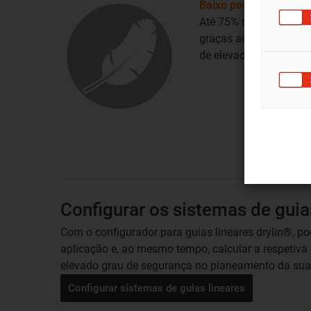
Baixo peso
Até 75% mais leves
graças aos polímeros
de elevada performan
Configurar os sistemas de guia
Com o configurador para guias lineares drylin®, p
aplicação e, ao mesmo tempo, calcular a respetiva
elevado grau de segurança no planeamento da sua 
Configurar sistemas de guias lineares