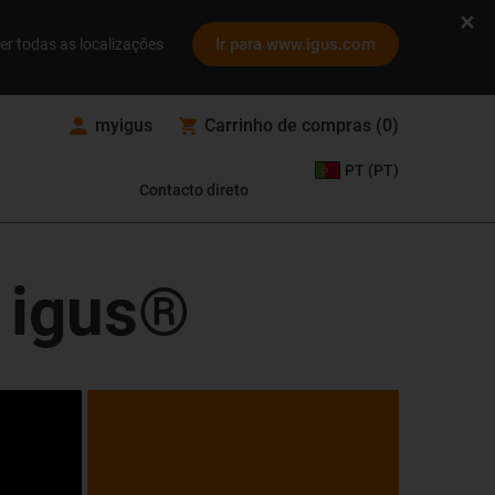
Ir para www.igus.com
er todas as localizações
myigus
Carrinho de compras
(
0
)
PT (PT)
Contacto direto
a igus®