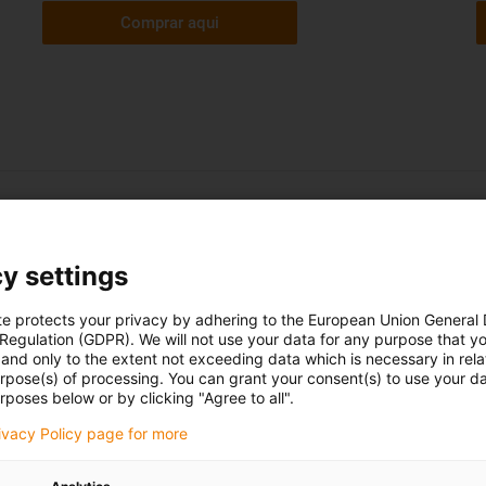
Comprar aqui
as de guias lineares drylin®?
Resistentes à sujidade
y settings
As guias lineares
s
drylin® podem ser
te protects your privacy by adhering to the European Union General
 Regulation (GDPR). We will not use your data for any purpose that y
es
utilizadas até em
and only to the extent not exceeding data which is necessary in relat
aplicações com areia,
urpose(s) of processing. You can grant your consent(s) to use your da
limalhas e poeiras
rposes below or by clicking "Agree to all".
rivacy Policy page for more