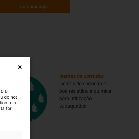
Comprar aqui
Isentas de corrosão
Isentas de corrosão e
boa resistência química
 Data
ou do not
para utilização
ion to a
subaquática
ta for