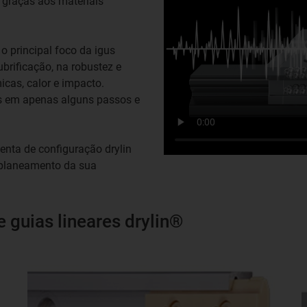
 graças aos materiais
o principal foco da igus
brificação, na robustez e
icas, calor e impacto.
es em apenas alguns passos e
enta de configuração drylin
 planeamento da sua
 guias lineares drylin®