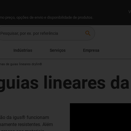
V
omo preço, opções de envio e disponibilidade de produtos.
search
Indústrias
Serviços
Empresa
as de guias lineares drylin®
guias lineares d
nção da igus® funcionam
emamente resistentes. Além