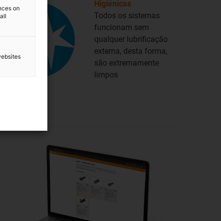
Higiénicas
ences on
Todos os sistemas
all
funcionam sem
qualquer lubrificação
externa, desta forma,
websites
são extremamente
limpos