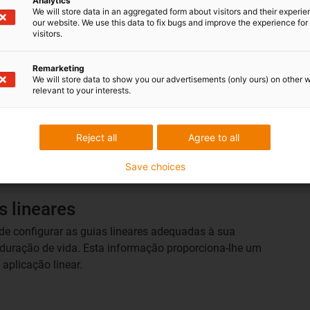
Analytics
Silenciosa
We will store data in an aggregated form about visitors and their experi
our website. We use this data to fix bugs and improve the experience for 
Até 4 vezes mais
visitors.
silenciosas do que
ce
guias lineares
Remarketing
equivalentes de metal
We will store data to show you our advertisements (only ours) on other 
relevant to your interests.
Reject all
Agree to all
Save choices
s lineares
ode configurar as guias lineares adequadas à sua
 duração de vida. Esta informação proporciona-lhe um
aplicação linear.