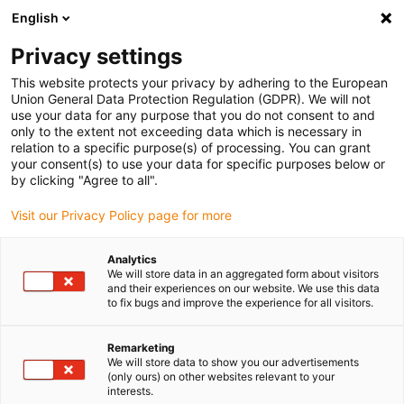
English
Selecione o local de entrega
Privacy settings
A seleção do país/região pode influenciar vários
fatores, tais como preço, opções de envio e
This website protects your privacy by adhering to the European
disponibilidade de produtos.
Union General Data Protection Regulation (GDPR). We will not
use your data for any purpose that you do not consent to and
Ir para
only to the extent not exceeding data which is necessary in
Ver todas as localizações
www.igus.com
relation to a specific purpose(s) of processing. You can grant
your consent(s) to use your data for specific purposes below or
by clicking "Agree to all".
search
(
0
)
Visit our Privacy Policy page for more
search
Página Inicial
...
Soluções dry-tech®
Analytics
We will store data in an aggregated form about visitors
A tecnologia dry
-
and their experiences on our website. We use this data
to fix bugs and improve the experience for all visitors.
tech®
resolve
Remarketing
problemas de
We will store data to show you our advertisements
(only ours) on other websites relevant to your
sujidade
interests.