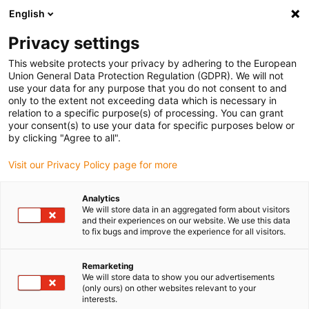
English
Selecione o local de entrega
Privacy settings
A seleção do país/região pode influenciar vários
fatores, tais como preço, opções de envio e
This website protects your privacy by adhering to the European
disponibilidade de produtos.
Union General Data Protection Regulation (GDPR). We will not
use your data for any purpose that you do not consent to and
Ir para
only to the extent not exceeding data which is necessary in
Ver todas as localizações
www.igus.com
relation to a specific purpose(s) of processing. You can grant
your consent(s) to use your data for specific purposes below or
by clicking "Agree to all".
search
(
0
)
Visit our Privacy Policy page for more
search
Página Inicial
...
Inovações dry-tech®
Analytics
We will store data in an aggregated form about visitors
dry
-tech®
:
dry
-
and their experiences on our website. We use this data
to fix bugs and improve the experience for all visitors.
tech
® tem vindo a
Remarketing
resolver pequenos
We will store data to show you our advertisements
(only ours) on other websites relevant to your
e grandes
interests.