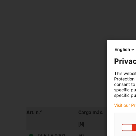
English
Privac
This websi
Protection
consent to 
specific p
specific pu
Visit our P
Art. n.º
Carga máx.
Velocidad
[N]
[m/min]
DLE-LA-0001
50
6,35