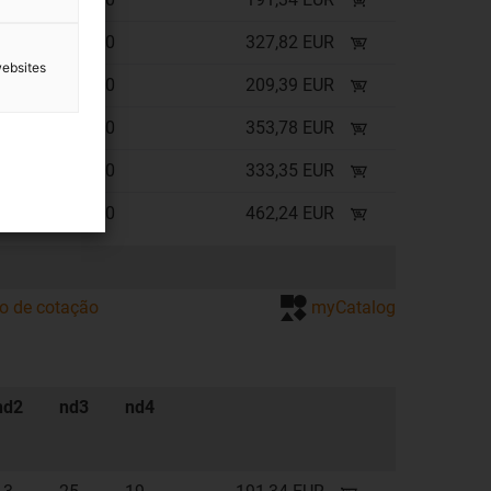
100
327,82 EUR
websites
150
209,39 EUR
150
353,78 EUR
200
333,35 EUR
200
462,24 EUR
ão de cotação
myCatalog
nd2
nd3
nd4