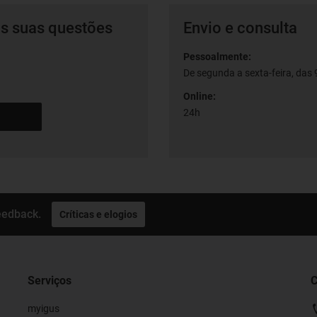
as suas questões
Envio e consulta
Pessoalmente:
De segunda a sexta-feira, das 9
Online:
24h
eedback.
Críticas e elogios
Serviços
C
myigus