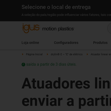
Selecione o local de entrega
A seleção do país/região pode influenciar vários fatores, tais c
Loja online
Configuradores
Produtos
Página Inicial
drylin® E – "E" de elétrico
Atuador linear 
saída a partir de 3 dias úteis.
Atuadores lin
enviar a part