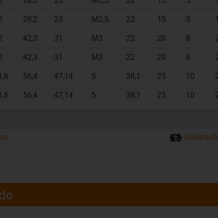
2
28,2
23
M2,5
22
15
5
2
28,2
23
M2,5
22
15
5
2
42,3
31
M3
22
20
8
2
42,3
31
M3
22
20
8
1,6
56,4
47,14
5
38,1
25
10
1,6
56,4
47,14
5
38,1
25
10
tra
Solicitaç
ado