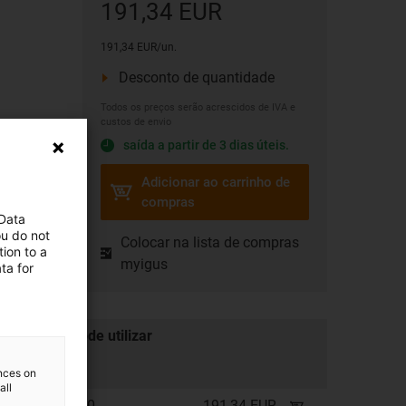
191,34 EUR
191,34 EUR/un.
Desconto de quantidade
Todos os preços serão acrescidos de IVA e
custos de envio
saída a partir de 3 dias úteis.
Adicionar ao carrinho de
compras
 Data
ou do not
Colocar na lista de compras
ion to a
myigus
ta for
Pode utilizar
-3 mm*
ences on
all
100
191,34 EUR