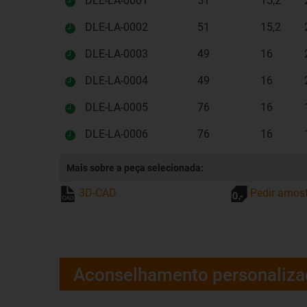
DLE-LA-0001
51
15,2
DLE-LA-0002
51
15,2
DLE-LA-0003
49
16
DLE-LA-0004
49
16
DLE-LA-0005
76
16
DLE-LA-0006
76
16
Mais sobre a peça selecionada:
3D-CAD
Pedir amos
Aconselhamento personaliz