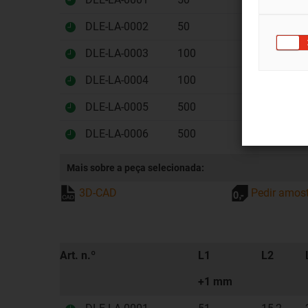
DLE-LA-0002
50
6,35
DLE-LA-0003
100
15
DLE-LA-0004
100
15
DLE-LA-0005
500
9
DLE-LA-0006
500
9
Mais sobre a peça selecionada:
3D-CAD
Pedir amos
Art. n.º
L1
L2
+1 mm