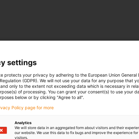
y settings
te protects your privacy by adhering to the European Union General
 Regulation (GDPR). We will not use your data for any purpose that y
and only to the extent not exceeding data which is necessary in relat
urpose(s) of processing. You can grant your consent(s) to use your da
rposes below or by clicking "Agree to all".
rivacy Policy page for more
e máx.
Motor
Encoder
ls
L
Analytics
+1/
We will store data in an aggregated form about visitors and their experi
our website. We use this data to fix bugs and improve the experience for 
visitors.
NEMA 11
-
DST 6,35x5,08
115