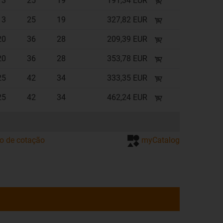
13
25
19
191,34 EUR
13
25
19
327,82 EUR
20
36
28
209,39 EUR
20
36
28
353,78 EUR
25
42
34
333,35 EUR
25
42
34
462,24 EUR
ão de cotação
myCatalog