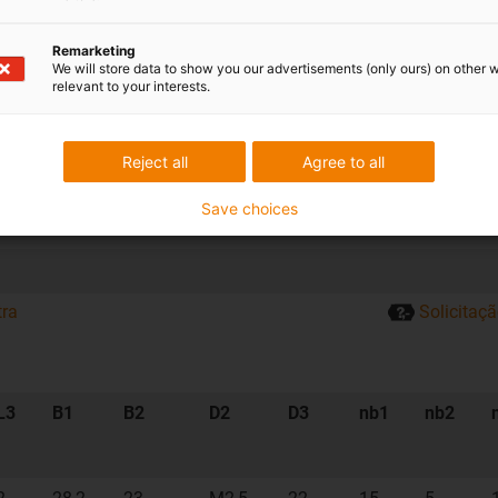
NEMA 11
X
DST 6,35x5,08
115
Remarketing
We will store data to show you our advertisements (only ours) on other 
NEMA 17
-
DST 8x15
170
relevant to your interests.
NEMA 17
X
DST 8x15
170
Reject all
Agree to all
NEMA 23
-
DST 10x12
225
Save choices
NEMA 23
X
DST 10x12
225
tra
Solicitaç
L3
B1
B2
D2
D3
nb1
nb2