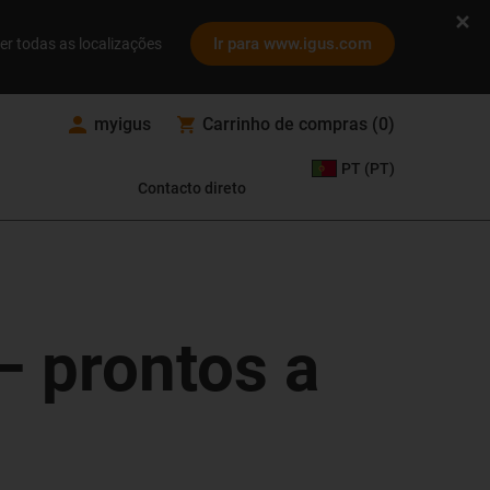
Ir para www.igus.com
er todas as localizações
myigus
Carrinho de compras
(
0
)
PT (PT)
Contacto direto
— prontos a