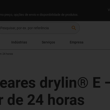
V
omo preço, opções de envio e disponibilidade de produtos.
search
Indústrias
Serviços
Empresa
em 24 horas
eares drylin® E 
ir de 24 horas