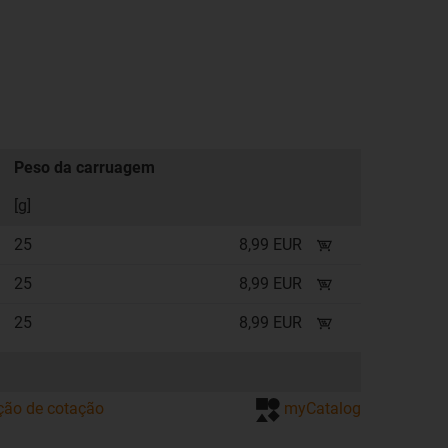
Peso da carruagem
[g]
25
8,99 EUR
25
8,99 EUR
25
8,99 EUR
ação de cotação
myCatalog