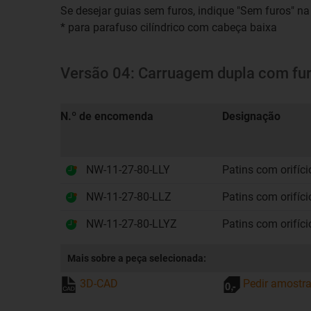
Se desejar guias sem furos, indique "Sem furos" na
* para parafuso cilíndrico com cabeça baixa
Versão 04: Carruagem dupla com fu
N.º de encomenda
Designação
NW-11-27-80-LLY
Patins com orifíci
NW-11-27-80-LLZ
Patins com orifíci
NW-11-27-80-LLYZ
Patins com orifíci
Mais sobre a peça selecionada:
3D-CAD
Pedir amostr