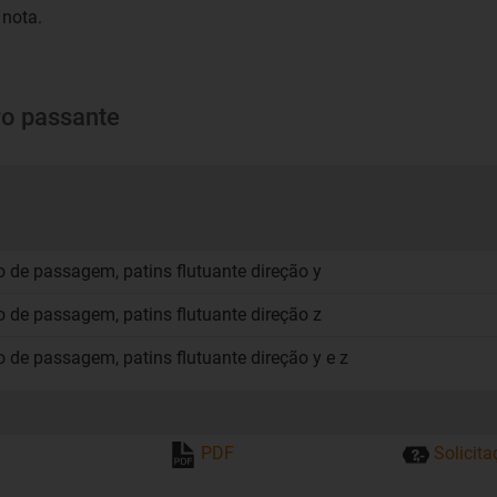
 nota.
ro passante
o de passagem, patins flutuante direção y
o de passagem, patins flutuante direção z
o de passagem, patins flutuante direção y e z
a
PDF
Solicit