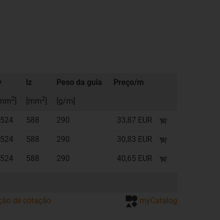
y
lz
Peso da guia
Preço/m
2
2
[mm
]
[mm
]
[g/m]
524
588
290
33,87 EUR
524
588
290
30,83 EUR
524
588
290
40,65 EUR
ação de cotação
myCatalog