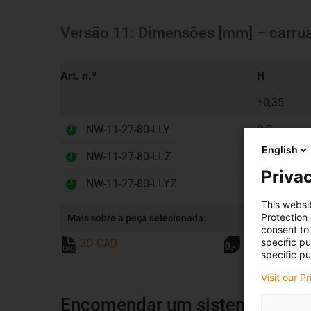
Versão 11: Dimensões [mm] – carru
Art. n.º
H
±0,35
NW-11-27-80-LLY
9,5
English
NW-11-27-80-LLZ
9,5
Privac
NW-11-27-80-LLYZ
9,5
This websi
Protection
Mais sobre a peça selecionada:
consent to 
specific p
3D-CAD
Pedir amostr
specific pu
Visit our P
Encomendar um sistema comp