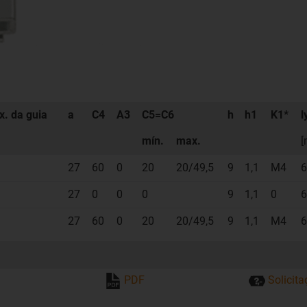
. da guia
a
C4
A3
C5=C6
h
h1
K1*
l
mín.
max.
27
60
0
20
20/49,5
9
1,1
M4
6
27
0
0
0
9
1,1
0
6
27
60
0
20
20/49,5
9
1,1
M4
6
a
PDF
Solicit