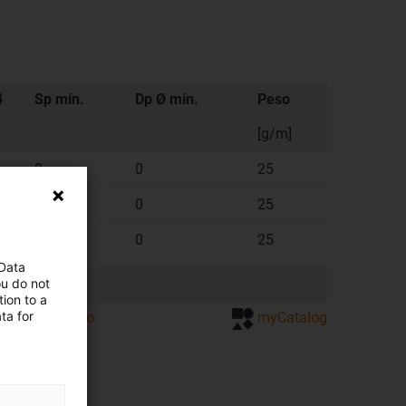
4
Sp mín.
Dp Ø mín.
Peso
[g/m]
0
0
25
0
0
25
0
0
25
 Data
ou do not
ion to a
ta for
ação de cotação
myCatalog