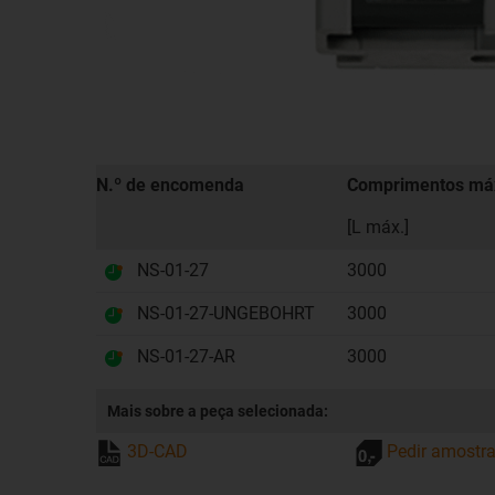
N.º de encomenda
Comprimentos máx
[L máx.]
NS-01-27
3000
NS-01-27-UNGEBOHRT
3000
NS-01-27-AR
3000
Mais sobre a peça selecionada:
3D-CAD
Pedir amostr