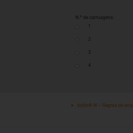
N.º de carruagens:
1
2
3
4
drylin® N – Regras de proj