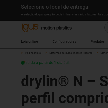
Selecione o local de entrega
A seleção do país/região pode influenciar vários fatores, tais c
Loja online
Configuradores
Produtos
Página Inicial
Sistemas de guias lineares lineares
Sistem
saída a partir de 1 dia útil.
drylin® N – S
perfil compr