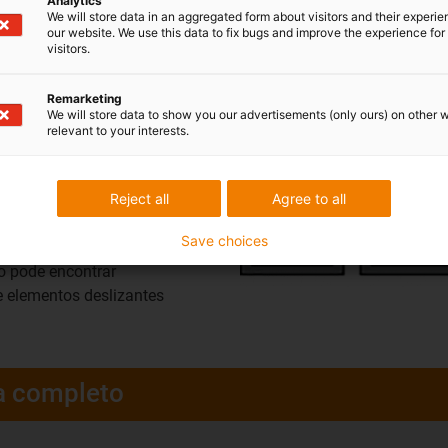
Analytics
We will store data in an aggregated form about visitors and their experi
sos:
1
Sem casquilho flutuante
our website. We use this data to fix bugs and improve the experience for 
visitors.
2
Elemento deslizante flutu
3
Elemento deslizante flutu
Remarketing
4
Casquilho flutuante na di
We will store data to show you our advertisements (only ours) on other 
relevant to your interests.
Reject all
Agree to all
Save choices
nhos abaixo e também nas
o pode encontrar
e elementos deslizantes
a completo