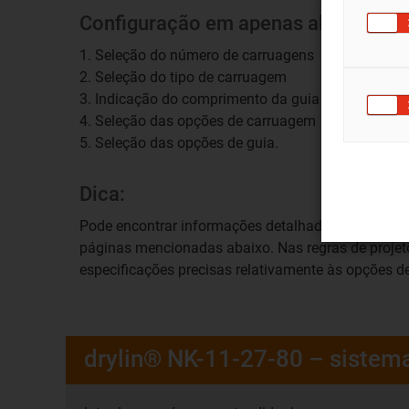
Configuração em apenas alguns pas
1. Seleção do número de carruagens
2. Seleção do tipo de carruagem
3. Indicação do comprimento da guia em mm
4. Seleção das opções de carruagem
5. Seleção das opções de guia.
Dica:
Pode encontrar informações detalhadas nos dese
páginas mencionadas abaixo. Nas regras de projet
especificações precisas relativamente às opções d
drylin® NK-11-27-80 – sistem