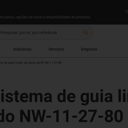
V
omo preço, opções de envio e disponibilidade de produtos.
search
Indústrias
Serviços
Empresa
a de guia linear de baixo perfil NK-11-27-80
istema de guia l
ido NW-11-27-80