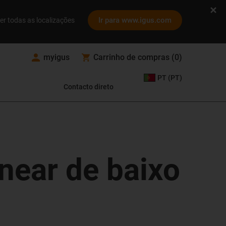
Ir para www.igus.com
er todas as localizações
myigus
Carrinho de compras
(
0
)
PT (PT)
Contacto direto
inear de baixo