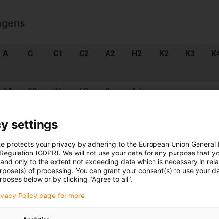
agens
A
C
C1
C2
A2
H2
K2
K3
K
14
80
76
60
0
1,5
14
80
76
60
0
1,5
y settings
14
80
76
60
0
1,5
te protects your privacy by adhering to the European Union General
 Regulation (GDPR). We will not use your data for any purpose that y
and only to the extent not exceeding data which is necessary in relat
urpose(s) of processing. You can grant your consent(s) to use your da
a
PDF
Solicit
rposes below or by clicking "Agree to all".
rivacy Policy page for more
leto